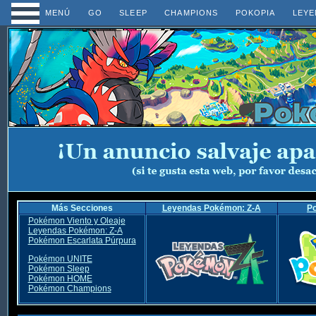
MENÚ
GO
SLEEP
CHAMPIONS
POKOPIA
LEYE
Más Secciones
Leyendas Pokémon: Z-A
P
Pokémon Viento y Oleaje
Leyendas Pokémon: Z-A
Pokémon Escarlata Púrpura
Pokémon UNITE
Pokémon Sleep
Pokémon HOME
Pokémon Champions