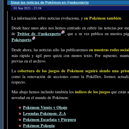
Sigue las noticias de Pokémon en @pokexperto
01 Sep 2021 - 23:38
por
en Pokémon también
La información sobre noticias evoluciona, y
.
Desde hace unos años nos hemos centrado en cubrir las noticias por me
Twitter de @pokexperto
de
, que a su vez publica en nuestra p
Pokéxperto
en nuestras redes socia
Desde ahora, las noticias sólo las publicaremos
más rápida y ágil pero quizá con menos texto. Por supuesto, mante
previas en el archivo.
cobertura de los juegos de Pokémon seguirá siendo una prio
La
como la renovación de secciones como la PokéDex. Iremos actualiz
respecto.
índices de los juegos
Más abajo hemos incluido también los
que están a
novedad en el mundo de Pokémon:
Pokémon Viento y Oleaje
Leyendas Pokémon: Z-A
Pokémon Escarlata y Púrpura
Pokémon Pokopia