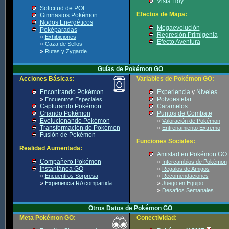
Vista Hoy
Solicitud de POI
Efectos de Mapa:
Gimnasios Pokémon
Nodos Energéticos
Megaevolución
Poképaradas
Regresión Primigenia
»
Exhibiciones
Efecto Aventura
»
Caza de Sellos
»
Rutas y Zygarde
Guías de Pokémon GO
Acciones Básicas:
Variables de Pokémon GO:
Encontrando Pokémon
Experiencia
y
Niveles
»
Polvoestelar
Encuentros Especiales
Capturando Pokémon
Caramelos
Criando Pokémon
Puntos de Combate
Evolucionando Pokémon
»
Valoración de Pokémon
Transformación de Pokémon
»
Entrenamiento Extremo
Fusión de Pokémon
Funciones Sociales:
Realidad Aumentada:
Amistad en Pokémon GO
Compañero Pokémon
»
Intercambios de Pokémon
Instantánea GO
»
Regalos de Amigos
»
»
Encuentros Sorpresa
Recomendaciones
»
»
Experiencia RA compartida
Juego en Equipo
»
Desafíos Semanales
Otros Datos de Pokémon GO
Meta Pokémon GO:
Conectividad: