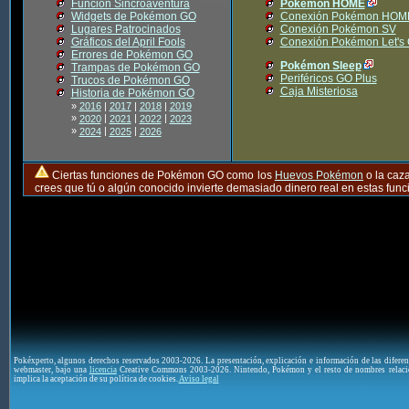
Función Sincroaventura
Pokémon HOME
Widgets de Pokémon GO
Conexión Pokémon HOM
Lugares Patrocinados
Conexión Pokémon SV
Gráficos del April Fools
Conexión Pokémon Let's
Errores de Pokémon GO
Pokémon Sleep
Trampas de Pokémon GO
Periféricos GO Plus
Trucos de Pokémon GO
Caja Misteriosa
Historia de Pokémon GO
»
2016
|
2017
|
2018
|
2019
»
|
|
|
2020
2021
2022
2023
»
|
|
2024
2025
2026
Ciertas funciones de Pokémon GO como los
Huevos Pokémon
o la caz
crees que tú o algún conocido invierte demasiado dinero real en estas fu
Pokéxperto, algunos derechos reservados 2003-2026. La presentación, explicación e información de las difere
webmaster, bajo una
licencia
Creative Commons 2003-2026. Nintendo, Pokémon y el resto de nombres relaci
implica la aceptación de su política de cookies.
Aviso legal