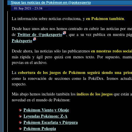
Sigue las noticias de Pokémon en @pokexperto
01 Sep 2021 - 23:38
por
en Pokémon también
La información sobre noticias evoluciona, y
.
Desde hace unos años nos hemos centrado en cubrir las noticias por me
Twitter de @pokexperto
de
, que a su vez publica en nuestra p
Pokéxperto
en nuestras redes socia
Desde ahora, las noticias sólo las publicaremos
más rápida y ágil pero quizá con menos texto. Por supuesto, mante
previas en el archivo.
cobertura de los juegos de Pokémon seguirá siendo una prio
La
como la renovación de secciones como la PokéDex. Iremos actualiz
respecto.
índices de los juegos
Más abajo hemos incluido también los
que están a
novedad en el mundo de Pokémon:
Pokémon Viento y Oleaje
Leyendas Pokémon: Z-A
Pokémon Escarlata y Púrpura
Pokémon Pokopia