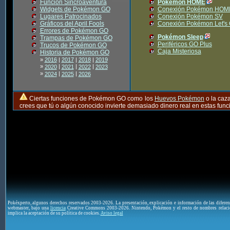
Función Sincroaventura
Pokémon HOME
Widgets de Pokémon GO
Conexión Pokémon HOM
Lugares Patrocinados
Conexión Pokémon SV
Gráficos del April Fools
Conexión Pokémon Let's
Errores de Pokémon GO
Pokémon Sleep
Trampas de Pokémon GO
Periféricos GO Plus
Trucos de Pokémon GO
Caja Misteriosa
Historia de Pokémon GO
»
2016
|
2017
|
2018
|
2019
»
|
|
|
2020
2021
2022
2023
»
|
|
2024
2025
2026
Ciertas funciones de Pokémon GO como los
Huevos Pokémon
o la caz
crees que tú o algún conocido invierte demasiado dinero real en estas fu
Pokéxperto, algunos derechos reservados 2003-2026. La presentación, explicación e información de las difere
webmaster, bajo una
licencia
Creative Commons 2003-2026. Nintendo, Pokémon y el resto de nombres relaci
implica la aceptación de su política de cookies.
Aviso legal