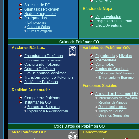
Vista Hoy
Solicitud de POI
Efectos de Mapa:
Gimnasios Pokémon
Nodos Energéticos
Megaevolución
Poképaradas
Regresión Primigenia
»
Exhibiciones
Efecto Aventura
»
Caza de Sellos
»
Rutas y Zygarde
Guías de Pokémon GO
Acciones Básicas:
Variables de Pokémon GO:
Encontrando Pokémon
Experiencia
y
Niveles
»
Polvoestelar
Encuentros Especiales
Capturando Pokémon
Caramelos
Criando Pokémon
Puntos de Combate
Evolucionando Pokémon
»
Valoración de Pokémon
Transformación de Pokémon
»
Entrenamiento Extremo
Fusión de Pokémon
Funciones Sociales:
Realidad Aumentada:
Amistad en Pokémon GO
Compañero Pokémon
»
Intercambios de Pokémon
Instantánea GO
»
Regalos de Amigos
»
»
Encuentros Sorpresa
Recomendaciones
»
»
Experiencia RA compartida
Juego en Equipo
»
Desafíos Semanales
Otros Datos de Pokémon GO
Meta Pokémon GO:
Conectividad: