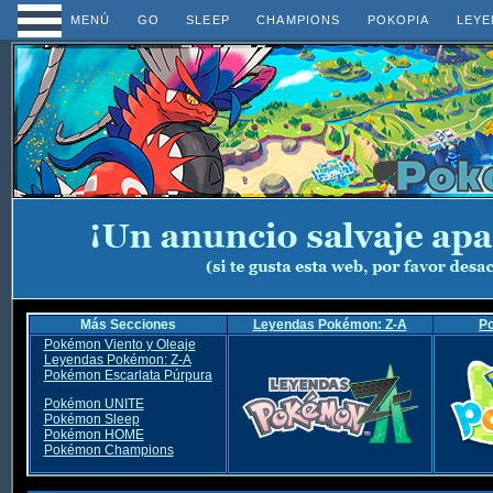
MENÚ
GO
SLEEP
CHAMPIONS
POKOPIA
LEYE
Más Secciones
Leyendas Pokémon: Z-A
P
Pokémon Viento y Oleaje
Leyendas Pokémon: Z-A
Pokémon Escarlata Púrpura
Pokémon UNITE
Pokémon Sleep
Pokémon HOME
Pokémon Champions