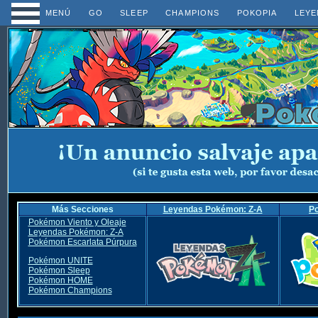
MENÚ
GO
SLEEP
CHAMPIONS
POKOPIA
LEYE
Más Secciones
Leyendas Pokémon: Z-A
P
Pokémon Viento y Oleaje
Leyendas Pokémon: Z-A
Pokémon Escarlata Púrpura
Pokémon UNITE
Pokémon Sleep
Pokémon HOME
Pokémon Champions