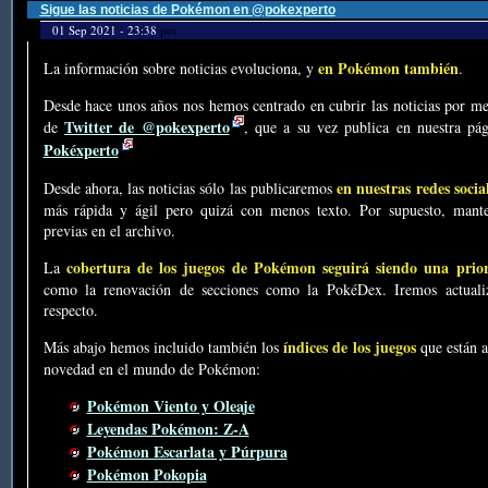
Sigue las noticias de Pokémon en @pokexperto
01 Sep 2021 - 23:38
por
en Pokémon también
La información sobre noticias evoluciona, y
.
Desde hace unos años nos hemos centrado en cubrir las noticias por me
Twitter de @pokexperto
de
, que a su vez publica en nuestra p
Pokéxperto
en nuestras redes socia
Desde ahora, las noticias sólo las publicaremos
más rápida y ágil pero quizá con menos texto. Por supuesto, mante
previas en el archivo.
cobertura de los juegos de Pokémon seguirá siendo una prio
La
como la renovación de secciones como la PokéDex. Iremos actualiz
respecto.
índices de los juegos
Más abajo hemos incluido también los
que están a
novedad en el mundo de Pokémon:
Pokémon Viento y Oleaje
Leyendas Pokémon: Z-A
Pokémon Escarlata y Púrpura
Pokémon Pokopia