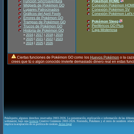
Función Sincroaventura
Pokémon HOME
Widgets de Pokémon GO
Conexión Pokémon HOM
Lugares Patrocinados
Conexión Pokémon SV
Gráficos del April Fools
Conexión Pokémon Let's
Errores de Pokémon GO
Pokémon Sleep
Trampas de Pokémon GO
Periféricos GO Plus
Trucos de Pokémon GO
Caja Misteriosa
Historia de Pokémon GO
»
2016
|
2017
|
2018
|
2019
»
|
|
|
2020
2021
2022
2023
»
|
|
2024
2025
2026
Ciertas funciones de Pokémon GO como los
Huevos Pokémon
o la caz
crees que tú o algún conocido invierte demasiado dinero real en estas fu
Pokéxperto, algunos derechos reservados 2003-2026. La presentación, explicación e información de las difere
webmaster, bajo una
licencia
Creative Commons 2003-2026. Nintendo, Pokémon y el resto de nombres relaci
implica la aceptación de su política de cookies.
Aviso legal