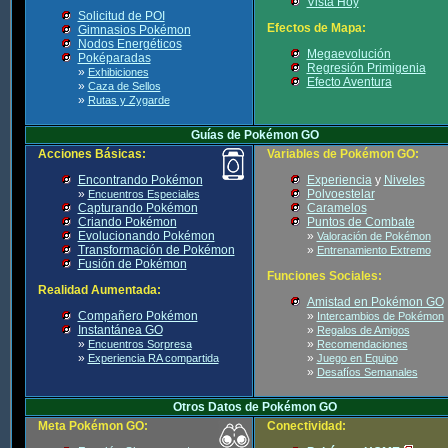
Vista Hoy
Solicitud de POI
Efectos de Mapa:
Gimnasios Pokémon
Nodos Energéticos
Megaevolución
Poképaradas
Regresión Primigenia
»
Exhibiciones
Efecto Aventura
»
Caza de Sellos
»
Rutas y Zygarde
Guías de Pokémon GO
Acciones Básicas:
Variables de Pokémon GO:
Encontrando Pokémon
Experiencia
y
Niveles
»
Polvoestelar
Encuentros Especiales
Capturando Pokémon
Caramelos
Criando Pokémon
Puntos de Combate
Evolucionando Pokémon
»
Valoración de Pokémon
Transformación de Pokémon
»
Entrenamiento Extremo
Fusión de Pokémon
Funciones Sociales:
Realidad Aumentada:
Amistad en Pokémon GO
Compañero Pokémon
»
Intercambios de Pokémon
Instantánea GO
»
Regalos de Amigos
»
»
Encuentros Sorpresa
Recomendaciones
»
»
Experiencia RA compartida
Juego en Equipo
»
Desafíos Semanales
Otros Datos de Pokémon GO
Meta Pokémon GO:
Conectividad: