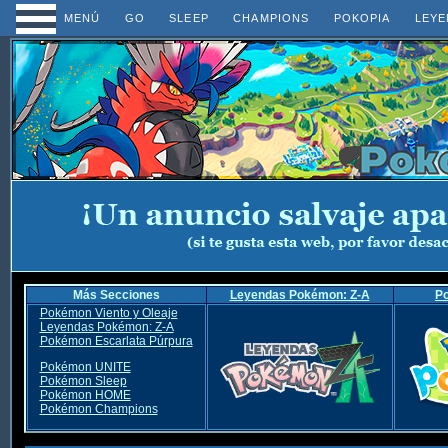
MENÚ
GO
SLEEP
CHAMPIONS
POKOPIA
LEYE
Más Secciones
Leyendas Pokémon: Z-A
P
Pokémon Viento y Oleaje
Leyendas Pokémon: Z-A
Pokémon Escarlata Púrpura
Pokémon UNITE
Pokémon Sleep
Pokémon HOME
Pokémon Champions