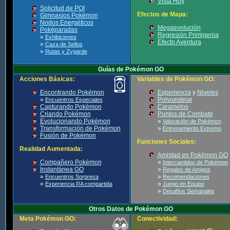
Vista Hoy
Solicitud de POI
Efectos de Mapa:
Gimnasios Pokémon
Nodos Energéticos
Megaevolución
Poképaradas
Regresión Primigenia
»
Exhibiciones
Efecto Aventura
»
Caza de Sellos
»
Rutas y Zygarde
Guías de Pokémon GO
Acciones Básicas:
Variables de Pokémon GO:
Encontrando Pokémon
Experiencia
y
Niveles
»
Polvoestelar
Encuentros Especiales
Capturando Pokémon
Caramelos
Criando Pokémon
Puntos de Combate
Evolucionando Pokémon
»
Valoración de Pokémon
Transformación de Pokémon
»
Entrenamiento Extremo
Fusión de Pokémon
Funciones Sociales:
Realidad Aumentada:
Amistad en Pokémon GO
Compañero Pokémon
»
Intercambios de Pokémon
Instantánea GO
»
Regalos de Amigos
»
»
Encuentros Sorpresa
Recomendaciones
»
»
Experiencia RA compartida
Juego en Equipo
»
Desafíos Semanales
Otros Datos de Pokémon GO
Meta Pokémon GO:
Conectividad: