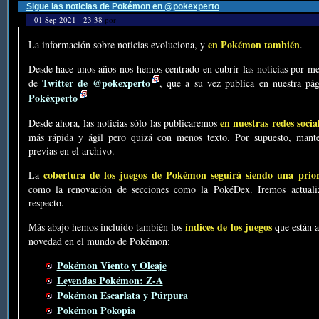
Sigue las noticias de Pokémon en @pokexperto
01 Sep 2021 - 23:38
por
en Pokémon también
La información sobre noticias evoluciona, y
.
Desde hace unos años nos hemos centrado en cubrir las noticias por me
Twitter de @pokexperto
de
, que a su vez publica en nuestra p
Pokéxperto
en nuestras redes socia
Desde ahora, las noticias sólo las publicaremos
más rápida y ágil pero quizá con menos texto. Por supuesto, mante
previas en el archivo.
cobertura de los juegos de Pokémon seguirá siendo una prio
La
como la renovación de secciones como la PokéDex. Iremos actualiz
respecto.
índices de los juegos
Más abajo hemos incluido también los
que están a
novedad en el mundo de Pokémon:
Pokémon Viento y Oleaje
Leyendas Pokémon: Z-A
Pokémon Escarlata y Púrpura
Pokémon Pokopia