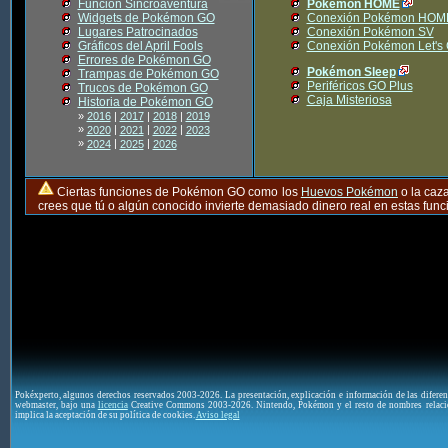
Función Sincroaventura
Pokémon HOME
Widgets de Pokémon GO
Conexión Pokémon HOM
Lugares Patrocinados
Conexión Pokémon SV
Gráficos del April Fools
Conexión Pokémon Let's
Errores de Pokémon GO
Pokémon Sleep
Trampas de Pokémon GO
Periféricos GO Plus
Trucos de Pokémon GO
Caja Misteriosa
Historia de Pokémon GO
»
2016
|
2017
|
2018
|
2019
»
|
|
|
2020
2021
2022
2023
»
|
|
2024
2025
2026
Ciertas funciones de Pokémon GO como los
Huevos Pokémon
o la caz
crees que tú o algún conocido invierte demasiado dinero real en estas fu
Pokéxperto, algunos derechos reservados 2003-2026. La presentación, explicación e información de las difere
webmaster, bajo una
licencia
Creative Commons 2003-2026. Nintendo, Pokémon y el resto de nombres relaci
implica la aceptación de su política de cookies.
Aviso legal