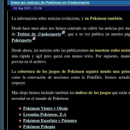
Sigue las noticias de Pokémon en @pokexperto
01 Sep 2021 - 23:38
por
en Pokémon también
La información sobre noticias evoluciona, y
.
Desde hace unos años nos hemos centrado en cubrir las noticias por me
Twitter de @pokexperto
de
, que a su vez publica en nuestra p
Pokéxperto
en nuestras redes socia
Desde ahora, las noticias sólo las publicaremos
más rápida y ágil pero quizá con menos texto. Por supuesto, mante
previas en el archivo.
cobertura de los juegos de Pokémon seguirá siendo una prio
La
como la renovación de secciones como la PokéDex. Iremos actualiz
respecto.
índices de los juegos
Más abajo hemos incluido también los
que están a
novedad en el mundo de Pokémon:
Pokémon Viento y Oleaje
Leyendas Pokémon: Z-A
Pokémon Escarlata y Púrpura
Pokémon Pokopia