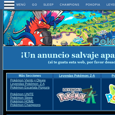
MENÚ
GO
SLEEP
CHAMPIONS
POKOPIA
LEYE
Más Secciones
Leyendas Pokémon: Z-A
P
Pokémon Viento y Oleaje
Leyendas Pokémon: Z-A
Pokémon Escarlata Púrpura
Pokémon UNITE
Pokémon Sleep
Pokémon HOME
Pokémon Champions