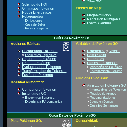
Vista Hoy
Solicitud de POI
Efectos de Mapa:
Gimnasios Pokémon
Nodos Energéticos
Megaevolución
Poképaradas
Regresión Primigenia
»
Exhibiciones
Efecto Aventura
»
Caza de Sellos
»
Rutas y Zygarde
Guías de Pokémon GO
Acciones Básicas:
Variables de Pokémon GO:
Encontrando Pokémon
Experiencia
y
Niveles
»
Polvoestelar
Encuentros Especiales
Capturando Pokémon
Caramelos
Criando Pokémon
Puntos de Combate
Evolucionando Pokémon
»
Valoración de Pokémon
Transformación de Pokémon
»
Entrenamiento Extremo
Fusión de Pokémon
Funciones Sociales:
Realidad Aumentada:
Amistad en Pokémon GO
Compañero Pokémon
»
Intercambios de Pokémon
Instantánea GO
»
Regalos de Amigos
»
»
Encuentros Sorpresa
Recomendaciones
»
»
Experiencia RA compartida
Juego en Equipo
»
Desafíos Semanales
Otros Datos de Pokémon GO
Meta Pokémon GO:
Conectividad: