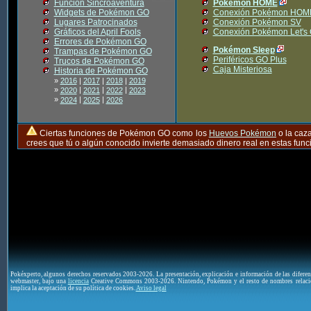
Función Sincroaventura
Pokémon HOME
Widgets de Pokémon GO
Conexión Pokémon HOM
Lugares Patrocinados
Conexión Pokémon SV
Gráficos del April Fools
Conexión Pokémon Let's
Errores de Pokémon GO
Pokémon Sleep
Trampas de Pokémon GO
Periféricos GO Plus
Trucos de Pokémon GO
Caja Misteriosa
Historia de Pokémon GO
»
2016
|
2017
|
2018
|
2019
»
|
|
|
2020
2021
2022
2023
»
|
|
2024
2025
2026
Ciertas funciones de Pokémon GO como los
Huevos Pokémon
o la caz
crees que tú o algún conocido invierte demasiado dinero real en estas fu
Pokéxperto, algunos derechos reservados 2003-2026. La presentación, explicación e información de las difere
webmaster, bajo una
licencia
Creative Commons 2003-2026. Nintendo, Pokémon y el resto de nombres relaci
implica la aceptación de su política de cookies.
Aviso legal