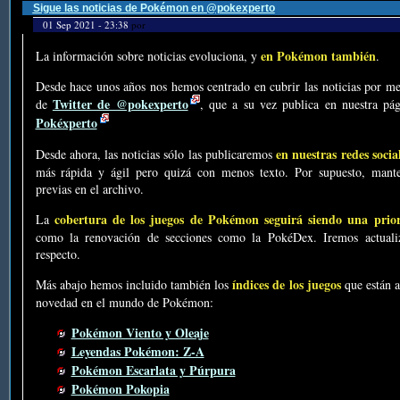
Sigue las noticias de Pokémon en @pokexperto
01 Sep 2021 - 23:38
por
en Pokémon también
La información sobre noticias evoluciona, y
.
Desde hace unos años nos hemos centrado en cubrir las noticias por me
Twitter de @pokexperto
de
, que a su vez publica en nuestra p
Pokéxperto
en nuestras redes socia
Desde ahora, las noticias sólo las publicaremos
más rápida y ágil pero quizá con menos texto. Por supuesto, mante
previas en el archivo.
cobertura de los juegos de Pokémon seguirá siendo una prio
La
como la renovación de secciones como la PokéDex. Iremos actualiz
respecto.
índices de los juegos
Más abajo hemos incluido también los
que están a
novedad en el mundo de Pokémon:
Pokémon Viento y Oleaje
Leyendas Pokémon: Z-A
Pokémon Escarlata y Púrpura
Pokémon Pokopia