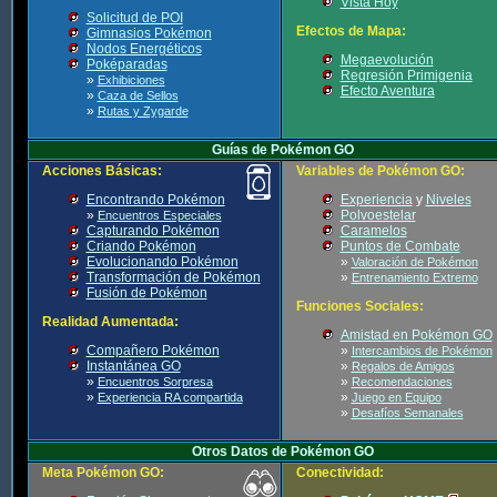
Vista Hoy
Solicitud de POI
Efectos de Mapa:
Gimnasios Pokémon
Nodos Energéticos
Megaevolución
Poképaradas
Regresión Primigenia
»
Exhibiciones
Efecto Aventura
»
Caza de Sellos
»
Rutas y Zygarde
Guías de Pokémon GO
Acciones Básicas:
Variables de Pokémon GO:
Encontrando Pokémon
Experiencia
y
Niveles
»
Polvoestelar
Encuentros Especiales
Capturando Pokémon
Caramelos
Criando Pokémon
Puntos de Combate
Evolucionando Pokémon
»
Valoración de Pokémon
Transformación de Pokémon
»
Entrenamiento Extremo
Fusión de Pokémon
Funciones Sociales:
Realidad Aumentada:
Amistad en Pokémon GO
Compañero Pokémon
»
Intercambios de Pokémon
Instantánea GO
»
Regalos de Amigos
»
»
Encuentros Sorpresa
Recomendaciones
»
»
Experiencia RA compartida
Juego en Equipo
»
Desafíos Semanales
Otros Datos de Pokémon GO
Meta Pokémon GO:
Conectividad: