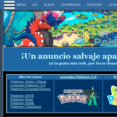
MENÚ
GO
SLEEP
CHAMPIONS
POKOPIA
LEYE
Más Secciones
Leyendas Pokémon: Z-A
P
Pokémon Viento y Oleaje
Leyendas Pokémon: Z-A
Pokémon Escarlata Púrpura
Pokémon UNITE
Pokémon Sleep
Pokémon HOME
Pokémon Champions