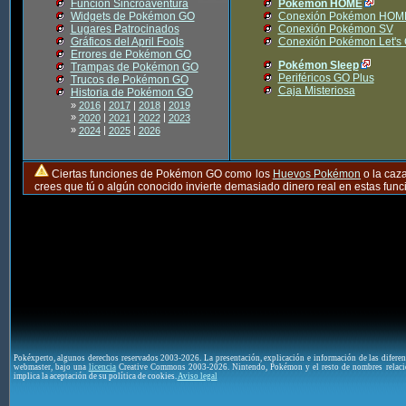
Función Sincroaventura
Pokémon HOME
Widgets de Pokémon GO
Conexión Pokémon HOM
Lugares Patrocinados
Conexión Pokémon SV
Gráficos del April Fools
Conexión Pokémon Let's
Errores de Pokémon GO
Pokémon Sleep
Trampas de Pokémon GO
Periféricos GO Plus
Trucos de Pokémon GO
Caja Misteriosa
Historia de Pokémon GO
»
2016
|
2017
|
2018
|
2019
»
|
|
|
2020
2021
2022
2023
»
|
|
2024
2025
2026
Ciertas funciones de Pokémon GO como los
Huevos Pokémon
o la caz
crees que tú o algún conocido invierte demasiado dinero real en estas fu
Pokéxperto, algunos derechos reservados 2003-2026. La presentación, explicación e información de las difere
webmaster, bajo una
licencia
Creative Commons 2003-2026. Nintendo, Pokémon y el resto de nombres relaci
implica la aceptación de su política de cookies.
Aviso legal