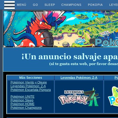
MENÚ
GO
SLEEP
CHAMPIONS
POKOPIA
LEYE
Más Secciones
Leyendas Pokémon: Z-A
P
Pokémon Viento y Oleaje
Leyendas Pokémon: Z-A
Pokémon Escarlata Púrpura
Pokémon UNITE
Pokémon Sleep
Pokémon HOME
Pokémon Champions