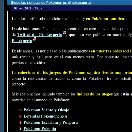
Sigue las noticias de Pokémon en @pokexperto
01 Sep 2021 - 23:38
por
en Pokémon también
La información sobre noticias evoluciona, y
.
Desde hace unos años nos hemos centrado en cubrir las noticias por me
Twitter de @pokexperto
de
, que a su vez publica en nuestra p
Pokéxperto
en nuestras redes socia
Desde ahora, las noticias sólo las publicaremos
más rápida y ágil pero quizá con menos texto. Por supuesto, mante
previas en el archivo.
cobertura de los juegos de Pokémon seguirá siendo una prio
La
como la renovación de secciones como la PokéDex. Iremos actualiz
respecto.
índices de los juegos
Más abajo hemos incluido también los
que están a
novedad en el mundo de Pokémon:
Pokémon Viento y Oleaje
Leyendas Pokémon: Z-A
Pokémon Escarlata y Púrpura
Pokémon Pokopia