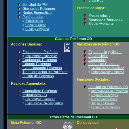
Vista Hoy
Solicitud de POI
Efectos de Mapa:
Gimnasios Pokémon
Nodos Energéticos
Megaevolución
Poképaradas
Regresión Primigenia
»
Exhibiciones
Efecto Aventura
»
Caza de Sellos
»
Rutas y Zygarde
Guías de Pokémon GO
Acciones Básicas:
Variables de Pokémon GO:
Encontrando Pokémon
Experiencia
y
Niveles
»
Polvoestelar
Encuentros Especiales
Capturando Pokémon
Caramelos
Criando Pokémon
Puntos de Combate
Evolucionando Pokémon
»
Valoración de Pokémon
Transformación de Pokémon
»
Entrenamiento Extremo
Fusión de Pokémon
Funciones Sociales:
Realidad Aumentada:
Amistad en Pokémon GO
Compañero Pokémon
»
Intercambios de Pokémon
Instantánea GO
»
Regalos de Amigos
»
»
Encuentros Sorpresa
Recomendaciones
»
»
Experiencia RA compartida
Juego en Equipo
»
Desafíos Semanales
Otros Datos de Pokémon GO
Meta Pokémon GO:
Conectividad: