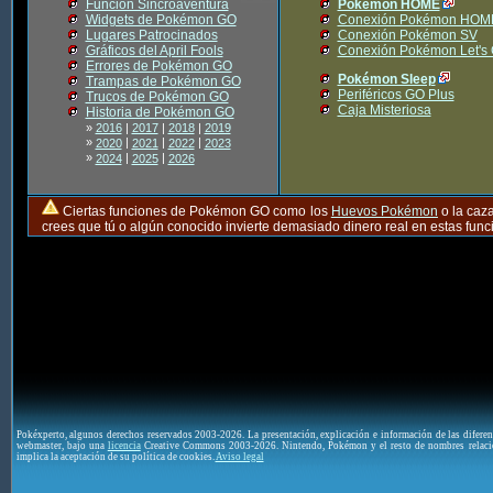
Función Sincroaventura
Pokémon HOME
Widgets de Pokémon GO
Conexión Pokémon HOM
Lugares Patrocinados
Conexión Pokémon SV
Gráficos del April Fools
Conexión Pokémon Let's
Errores de Pokémon GO
Pokémon Sleep
Trampas de Pokémon GO
Periféricos GO Plus
Trucos de Pokémon GO
Caja Misteriosa
Historia de Pokémon GO
»
2016
|
2017
|
2018
|
2019
»
|
|
|
2020
2021
2022
2023
»
|
|
2024
2025
2026
Ciertas funciones de Pokémon GO como los
Huevos Pokémon
o la caz
crees que tú o algún conocido invierte demasiado dinero real en estas fu
Pokéxperto, algunos derechos reservados 2003-2026. La presentación, explicación e información de las difere
webmaster, bajo una
licencia
Creative Commons 2003-2026. Nintendo, Pokémon y el resto de nombres relaci
implica la aceptación de su política de cookies.
Aviso legal