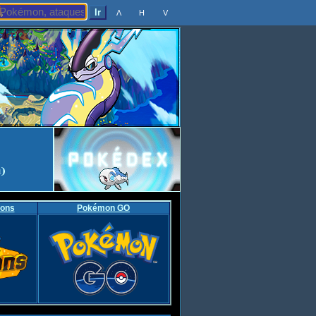
Λ
H
V
ons
Pokémon GO