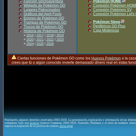
Función Sincroaventura
Pokémon HOME
Widgets de Pokémon GO
Conexión Pokémon HOM
Lugares Patrocinados
Conexión Pokémon SV
Gráficos del April Fools
Conexión Pokémon Let's
Errores de Pokémon GO
Pokémon Sleep
Trampas de Pokémon GO
Periféricos GO Plus
Trucos de Pokémon GO
Caja Misteriosa
Historia de Pokémon GO
»
2016
|
2017
|
2018
|
2019
»
|
|
|
2020
2021
2022
2023
»
|
|
2024
2025
2026
Ciertas funciones de Pokémon GO como los
Huevos Pokémon
o la caz
crees que tú o algún conocido invierte demasiado dinero real en estas fu
Pokéxperto, algunos derechos reservados 2003-2026. La presentación, explicación e información de las difere
webmaster, bajo una
licencia
Creative Commons 2003-2026. Nintendo, Pokémon y el resto de nombres relaci
implica la aceptación de su política de cookies.
Aviso legal