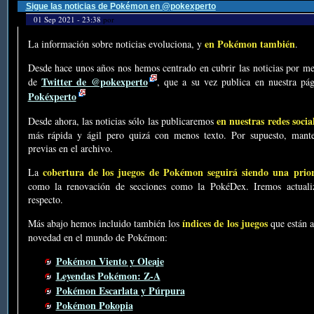
Sigue las noticias de Pokémon en @pokexperto
01 Sep 2021 - 23:38
por
en Pokémon también
La información sobre noticias evoluciona, y
.
Desde hace unos años nos hemos centrado en cubrir las noticias por me
Twitter de @pokexperto
de
, que a su vez publica en nuestra p
Pokéxperto
en nuestras redes socia
Desde ahora, las noticias sólo las publicaremos
más rápida y ágil pero quizá con menos texto. Por supuesto, mante
previas en el archivo.
cobertura de los juegos de Pokémon seguirá siendo una prio
La
como la renovación de secciones como la PokéDex. Iremos actualiz
respecto.
índices de los juegos
Más abajo hemos incluido también los
que están a
novedad en el mundo de Pokémon:
Pokémon Viento y Oleaje
Leyendas Pokémon: Z-A
Pokémon Escarlata y Púrpura
Pokémon Pokopia