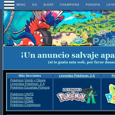
MENÚ
GO
SLEEP
CHAMPIONS
POKOPIA
LEYE
Más Secciones
Leyendas Pokémon: Z-A
P
Pokémon Viento y Oleaje
Leyendas Pokémon: Z-A
Pokémon Escarlata Púrpura
Pokémon UNITE
Pokémon Sleep
Pokémon HOME
Pokémon Champions