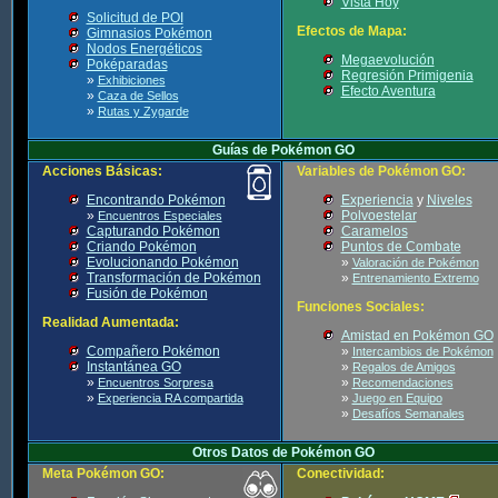
Vista Hoy
Solicitud de POI
Efectos de Mapa:
Gimnasios Pokémon
Nodos Energéticos
Megaevolución
Poképaradas
Regresión Primigenia
»
Exhibiciones
Efecto Aventura
»
Caza de Sellos
»
Rutas y Zygarde
Guías de Pokémon GO
Acciones Básicas:
Variables de Pokémon GO:
Encontrando Pokémon
Experiencia
y
Niveles
»
Polvoestelar
Encuentros Especiales
Capturando Pokémon
Caramelos
Criando Pokémon
Puntos de Combate
Evolucionando Pokémon
»
Valoración de Pokémon
Transformación de Pokémon
»
Entrenamiento Extremo
Fusión de Pokémon
Funciones Sociales:
Realidad Aumentada:
Amistad en Pokémon GO
Compañero Pokémon
»
Intercambios de Pokémon
Instantánea GO
»
Regalos de Amigos
»
»
Encuentros Sorpresa
Recomendaciones
»
»
Experiencia RA compartida
Juego en Equipo
»
Desafíos Semanales
Otros Datos de Pokémon GO
Meta Pokémon GO:
Conectividad: