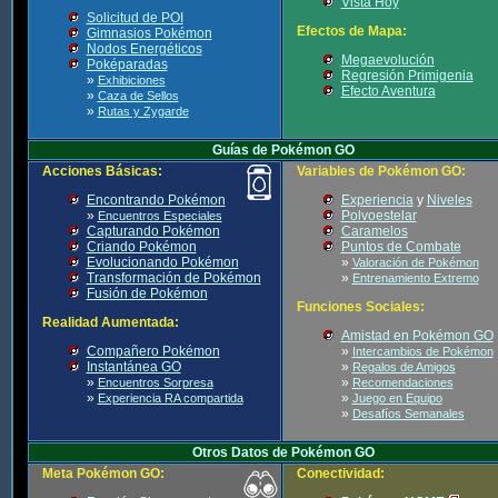
Vista Hoy
Solicitud de POI
Efectos de Mapa:
Gimnasios Pokémon
Nodos Energéticos
Megaevolución
Poképaradas
Regresión Primigenia
»
Exhibiciones
Efecto Aventura
»
Caza de Sellos
»
Rutas y Zygarde
Guías de Pokémon GO
Acciones Básicas:
Variables de Pokémon GO:
Encontrando Pokémon
Experiencia
y
Niveles
»
Polvoestelar
Encuentros Especiales
Capturando Pokémon
Caramelos
Criando Pokémon
Puntos de Combate
Evolucionando Pokémon
»
Valoración de Pokémon
Transformación de Pokémon
»
Entrenamiento Extremo
Fusión de Pokémon
Funciones Sociales:
Realidad Aumentada:
Amistad en Pokémon GO
Compañero Pokémon
»
Intercambios de Pokémon
Instantánea GO
»
Regalos de Amigos
»
»
Encuentros Sorpresa
Recomendaciones
»
»
Experiencia RA compartida
Juego en Equipo
»
Desafíos Semanales
Otros Datos de Pokémon GO
Meta Pokémon GO:
Conectividad: