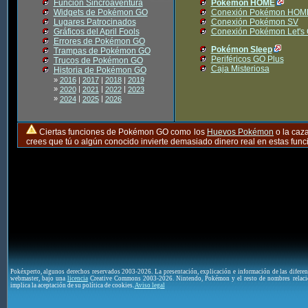
Función Sincroaventura
Pokémon HOME
Widgets de Pokémon GO
Conexión Pokémon HOM
Lugares Patrocinados
Conexión Pokémon SV
Gráficos del April Fools
Conexión Pokémon Let's
Errores de Pokémon GO
Pokémon Sleep
Trampas de Pokémon GO
Periféricos GO Plus
Trucos de Pokémon GO
Caja Misteriosa
Historia de Pokémon GO
»
2016
|
2017
|
2018
|
2019
»
|
|
|
2020
2021
2022
2023
»
|
|
2024
2025
2026
Ciertas funciones de Pokémon GO como los
Huevos Pokémon
o la caz
crees que tú o algún conocido invierte demasiado dinero real en estas fu
Pokéxperto, algunos derechos reservados 2003-2026. La presentación, explicación e información de las difere
webmaster, bajo una
licencia
Creative Commons 2003-2026. Nintendo, Pokémon y el resto de nombres relaci
implica la aceptación de su política de cookies.
Aviso legal