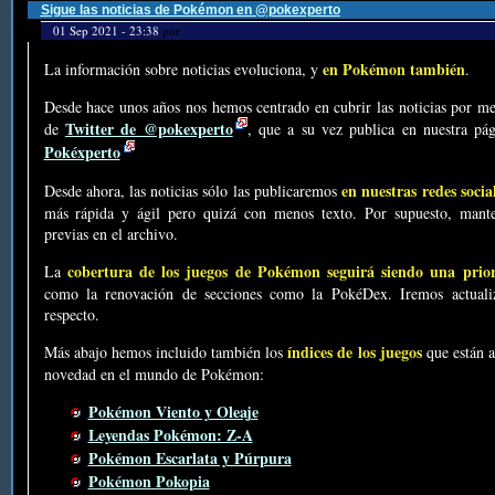
Sigue las noticias de Pokémon en @pokexperto
01 Sep 2021 - 23:38
por
en Pokémon también
La información sobre noticias evoluciona, y
.
Desde hace unos años nos hemos centrado en cubrir las noticias por me
Twitter de @pokexperto
de
, que a su vez publica en nuestra p
Pokéxperto
en nuestras redes socia
Desde ahora, las noticias sólo las publicaremos
más rápida y ágil pero quizá con menos texto. Por supuesto, mante
previas en el archivo.
cobertura de los juegos de Pokémon seguirá siendo una prio
La
como la renovación de secciones como la PokéDex. Iremos actualiz
respecto.
índices de los juegos
Más abajo hemos incluido también los
que están a
novedad en el mundo de Pokémon:
Pokémon Viento y Oleaje
Leyendas Pokémon: Z-A
Pokémon Escarlata y Púrpura
Pokémon Pokopia