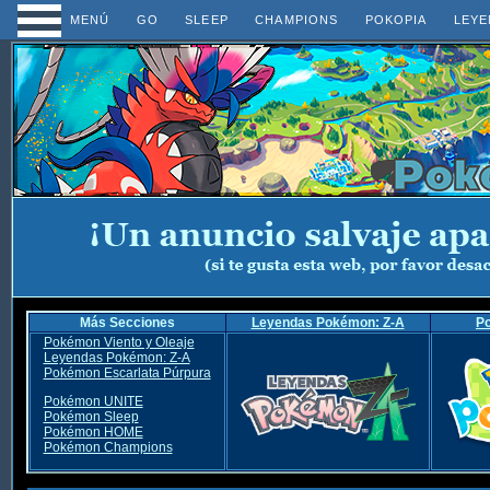
MENÚ
GO
SLEEP
CHAMPIONS
POKOPIA
LEYE
Más Secciones
Leyendas Pokémon: Z-A
P
Pokémon Viento y Oleaje
Leyendas Pokémon: Z-A
Pokémon Escarlata Púrpura
Pokémon UNITE
Pokémon Sleep
Pokémon HOME
Pokémon Champions