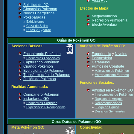
Vista Hoy
Solicitud de POI
Efectos de Mapa:
Gimnasios Pokémon
Nodos Energéticos
Megaevolución
Poképaradas
Regresión Primigenia
»
Exhibiciones
Efecto Aventura
»
Caza de Sellos
»
Rutas y Zygarde
Guías de Pokémon GO
Acciones Básicas:
Variables de Pokémon GO:
Encontrando Pokémon
Experiencia
y
Niveles
»
Polvoestelar
Encuentros Especiales
Capturando Pokémon
Caramelos
Criando Pokémon
Puntos de Combate
Evolucionando Pokémon
»
Valoración de Pokémon
Transformación de Pokémon
»
Entrenamiento Extremo
Fusión de Pokémon
Funciones Sociales:
Realidad Aumentada:
Amistad en Pokémon GO
Compañero Pokémon
»
Intercambios de Pokémon
Instantánea GO
»
Regalos de Amigos
»
»
Encuentros Sorpresa
Recomendaciones
»
»
Experiencia RA compartida
Juego en Equipo
»
Desafíos Semanales
Otros Datos de Pokémon GO
Meta Pokémon GO:
Conectividad: