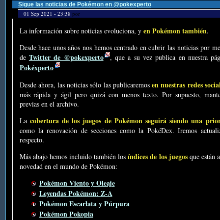
Sigue las noticias de Pokémon en @pokexperto
01 Sep 2021 - 23:38
por
en Pokémon también
La información sobre noticias evoluciona, y
.
Desde hace unos años nos hemos centrado en cubrir las noticias por me
Twitter de @pokexperto
de
, que a su vez publica en nuestra p
Pokéxperto
en nuestras redes socia
Desde ahora, las noticias sólo las publicaremos
más rápida y ágil pero quizá con menos texto. Por supuesto, mante
previas en el archivo.
cobertura de los juegos de Pokémon seguirá siendo una prio
La
como la renovación de secciones como la PokéDex. Iremos actualiz
respecto.
índices de los juegos
Más abajo hemos incluido también los
que están a
novedad en el mundo de Pokémon:
Pokémon Viento y Oleaje
Leyendas Pokémon: Z-A
Pokémon Escarlata y Púrpura
Pokémon Pokopia