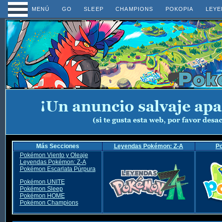
MENÚ
GO
SLEEP
CHAMPIONS
POKOPIA
LEYE
Más Secciones
Leyendas Pokémon: Z-A
P
Pokémon Viento y Oleaje
Leyendas Pokémon: Z-A
Pokémon Escarlata Púrpura
Pokémon UNITE
Pokémon Sleep
Pokémon HOME
Pokémon Champions