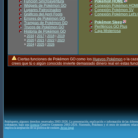
Función Sincroaventura
Pokémon HOME
Widgets de Pokémon GO
Conexión Pokémon HOM
Lugares Patrocinados
Conexión Pokémon SV
Gráficos del April Fools
Conexión Pokémon Let's
Errores de Pokémon GO
Pokémon Sleep
Trampas de Pokémon GO
Periféricos GO Plus
Trucos de Pokémon GO
Caja Misteriosa
Historia de Pokémon GO
»
2016
|
2017
|
2018
|
2019
»
|
|
|
2020
2021
2022
2023
»
|
|
2024
2025
2026
Ciertas funciones de Pokémon GO como los
Huevos Pokémon
o la caz
crees que tú o algún conocido invierte demasiado dinero real en estas fu
Pokéxperto, algunos derechos reservados 2003-2026. La presentación, explicación e información de las difere
webmaster, bajo una
licencia
Creative Commons 2003-2026. Nintendo, Pokémon y el resto de nombres relaci
implica la aceptación de su política de cookies.
Aviso legal