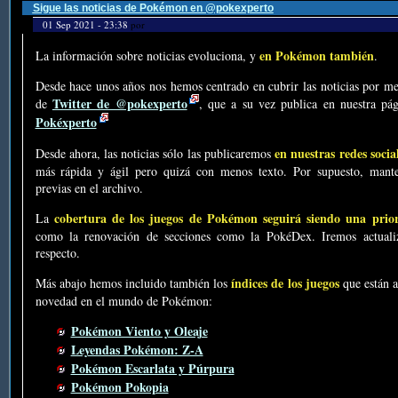
Sigue las noticias de Pokémon en @pokexperto
01 Sep 2021 - 23:38
por
en Pokémon también
La información sobre noticias evoluciona, y
.
Desde hace unos años nos hemos centrado en cubrir las noticias por me
Twitter de @pokexperto
de
, que a su vez publica en nuestra p
Pokéxperto
en nuestras redes socia
Desde ahora, las noticias sólo las publicaremos
más rápida y ágil pero quizá con menos texto. Por supuesto, mante
previas en el archivo.
cobertura de los juegos de Pokémon seguirá siendo una prio
La
como la renovación de secciones como la PokéDex. Iremos actualiz
respecto.
índices de los juegos
Más abajo hemos incluido también los
que están a
novedad en el mundo de Pokémon:
Pokémon Viento y Oleaje
Leyendas Pokémon: Z-A
Pokémon Escarlata y Púrpura
Pokémon Pokopia