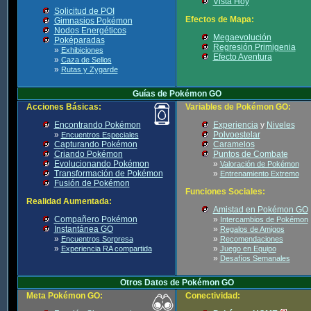
Vista Hoy
Solicitud de POI
Efectos de Mapa:
Gimnasios Pokémon
Nodos Energéticos
Megaevolución
Poképaradas
Regresión Primigenia
»
Exhibiciones
Efecto Aventura
»
Caza de Sellos
»
Rutas y Zygarde
Guías de Pokémon GO
Acciones Básicas:
Variables de Pokémon GO:
Encontrando Pokémon
Experiencia
y
Niveles
»
Polvoestelar
Encuentros Especiales
Capturando Pokémon
Caramelos
Criando Pokémon
Puntos de Combate
Evolucionando Pokémon
»
Valoración de Pokémon
Transformación de Pokémon
»
Entrenamiento Extremo
Fusión de Pokémon
Funciones Sociales:
Realidad Aumentada:
Amistad en Pokémon GO
Compañero Pokémon
»
Intercambios de Pokémon
Instantánea GO
»
Regalos de Amigos
»
»
Encuentros Sorpresa
Recomendaciones
»
»
Experiencia RA compartida
Juego en Equipo
»
Desafíos Semanales
Otros Datos de Pokémon GO
Meta Pokémon GO:
Conectividad: