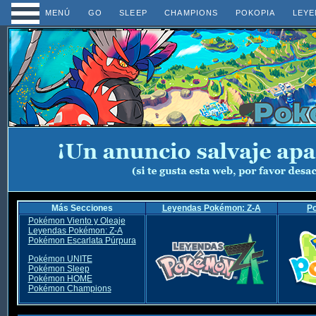
MENÚ
GO
SLEEP
CHAMPIONS
POKOPIA
LEYE
Más Secciones
Leyendas Pokémon: Z-A
P
Pokémon Viento y Oleaje
Leyendas Pokémon: Z-A
Pokémon Escarlata Púrpura
Pokémon UNITE
Pokémon Sleep
Pokémon HOME
Pokémon Champions