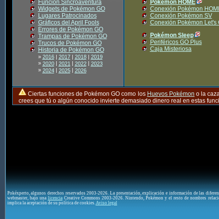
Función Sincroaventura
Pokémon HOME
Widgets de Pokémon GO
Conexión Pokémon HOM
Lugares Patrocinados
Conexión Pokémon SV
Gráficos del April Fools
Conexión Pokémon Let's
Errores de Pokémon GO
Pokémon Sleep
Trampas de Pokémon GO
Periféricos GO Plus
Trucos de Pokémon GO
Caja Misteriosa
Historia de Pokémon GO
»
2016
|
2017
|
2018
|
2019
»
|
|
|
2020
2021
2022
2023
»
|
|
2024
2025
2026
Ciertas funciones de Pokémon GO como los
Huevos Pokémon
o la caz
crees que tú o algún conocido invierte demasiado dinero real en estas fu
Pokéxperto, algunos derechos reservados 2003-2026. La presentación, explicación e información de las difere
webmaster, bajo una
licencia
Creative Commons 2003-2026. Nintendo, Pokémon y el resto de nombres relaci
implica la aceptación de su política de cookies.
Aviso legal