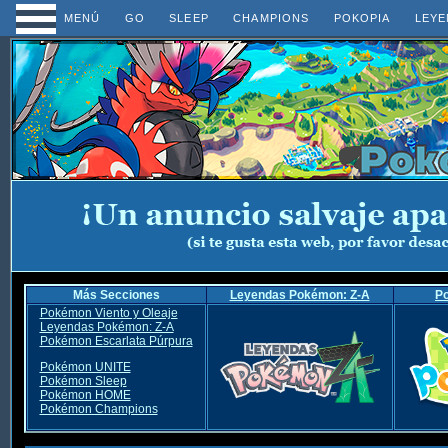
MENÚ
GO
SLEEP
CHAMPIONS
POKOPIA
LEYE
Más Secciones
Leyendas Pokémon: Z-A
P
Pokémon Viento y Oleaje
Leyendas Pokémon: Z-A
Pokémon Escarlata Púrpura
Pokémon UNITE
Pokémon Sleep
Pokémon HOME
Pokémon Champions