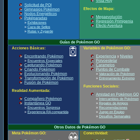
Vista Hoy
Solicitud de POI
Efectos de Mapa:
Gimnasios Pokémon
Nodos Energéticos
Megaevolución
Poképaradas
Regresión Primigenia
»
Exhibiciones
Efecto Aventura
»
Caza de Sellos
»
Rutas y Zygarde
Guías de Pokémon GO
Acciones Básicas:
Variables de Pokémon GO:
Encontrando Pokémon
Experiencia
y
Niveles
»
Polvoestelar
Encuentros Especiales
Capturando Pokémon
Caramelos
Criando Pokémon
Puntos de Combate
Evolucionando Pokémon
»
Valoración de Pokémon
Transformación de Pokémon
»
Entrenamiento Extremo
Fusión de Pokémon
Funciones Sociales:
Realidad Aumentada:
Amistad en Pokémon GO
Compañero Pokémon
»
Intercambios de Pokémon
Instantánea GO
»
Regalos de Amigos
»
»
Encuentros Sorpresa
Recomendaciones
»
»
Experiencia RA compartida
Juego en Equipo
»
Desafíos Semanales
Otros Datos de Pokémon GO
Meta Pokémon GO:
Conectividad: