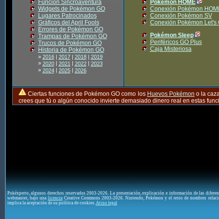
Función Sincroaventura
Pokémon HOME
Widgets de Pokémon GO
Conexión Pokémon HOM
Lugares Patrocinados
Conexión Pokémon SV
Gráficos del April Fools
Conexión Pokémon Let's
Errores de Pokémon GO
Pokémon Sleep
Trampas de Pokémon GO
Periféricos GO Plus
Trucos de Pokémon GO
Caja Misteriosa
Historia de Pokémon GO
»
2016
|
2017
|
2018
|
2019
»
|
|
|
2020
2021
2022
2023
»
|
|
2024
2025
2026
Ciertas funciones de Pokémon GO como los
Huevos Pokémon
o la caz
crees que tú o algún conocido invierte demasiado dinero real en estas fu
Pokéxperto, algunos derechos reservados 2003-2026. La presentación, explicación e información de las difere
webmaster, bajo una
licencia
Creative Commons 2003-2026. Nintendo, Pokémon y el resto de nombres relaci
implica la aceptación de su política de cookies.
Aviso legal