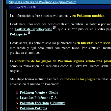
Sigue las noticias de Pokémon en @pokexperto
01 Sep 2021 - 23:38
por
en Pokémon también
La información sobre noticias evoluciona, y
.
Desde hace unos años nos hemos centrado en cubrir las noticias por me
Twitter de @pokexperto
de
, que a su vez publica en nuestra p
Pokéxperto
en nuestras redes socia
Desde ahora, las noticias sólo las publicaremos
más rápida y ágil pero quizá con menos texto. Por supuesto, mante
previas en el archivo.
cobertura de los juegos de Pokémon seguirá siendo una prio
La
como la renovación de secciones como la PokéDex. Iremos actualiz
respecto.
índices de los juegos
Más abajo hemos incluido también los
que están a
novedad en el mundo de Pokémon:
Pokémon Viento y Oleaje
Leyendas Pokémon: Z-A
Pokémon Escarlata y Púrpura
Pokémon Pokopia