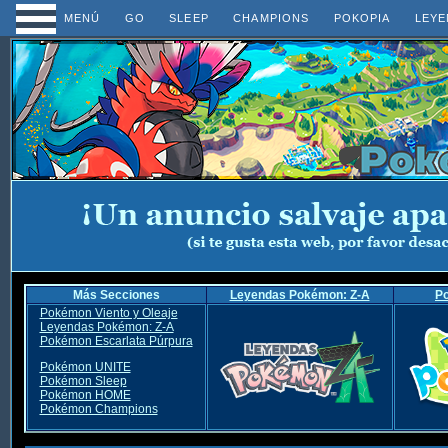
MENÚ
GO
SLEEP
CHAMPIONS
POKOPIA
LEYE
Más Secciones
Leyendas Pokémon: Z-A
P
Pokémon Viento y Oleaje
Leyendas Pokémon: Z-A
Pokémon Escarlata Púrpura
Pokémon UNITE
Pokémon Sleep
Pokémon HOME
Pokémon Champions