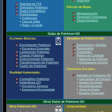
Vista Hoy
Solicitud de POI
Efectos de Mapa:
Gimnasios Pokémon
Nodos Energéticos
Megaevolución
Poképaradas
Regresión Primigenia
»
Exhibiciones
Efecto Aventura
»
Caza de Sellos
»
Rutas y Zygarde
Guías de Pokémon GO
Acciones Básicas:
Variables de Pokémon GO:
Encontrando Pokémon
Experiencia
y
Niveles
»
Polvoestelar
Encuentros Especiales
Capturando Pokémon
Caramelos
Criando Pokémon
Puntos de Combate
Evolucionando Pokémon
»
Valoración de Pokémon
Transformación de Pokémon
»
Entrenamiento Extremo
Fusión de Pokémon
Funciones Sociales:
Realidad Aumentada:
Amistad en Pokémon GO
Compañero Pokémon
»
Intercambios de Pokémon
Instantánea GO
»
Regalos de Amigos
»
»
Encuentros Sorpresa
Recomendaciones
»
»
Experiencia RA compartida
Juego en Equipo
»
Desafíos Semanales
Otros Datos de Pokémon GO
Meta Pokémon GO:
Conectividad: