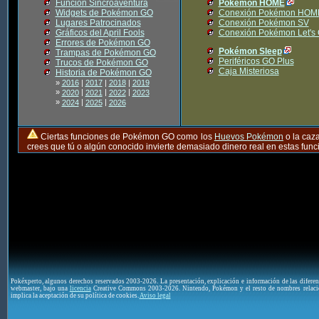
Función Sincroaventura
Pokémon HOME
Widgets de Pokémon GO
Conexión Pokémon HOM
Lugares Patrocinados
Conexión Pokémon SV
Gráficos del April Fools
Conexión Pokémon Let's
Errores de Pokémon GO
Pokémon Sleep
Trampas de Pokémon GO
Periféricos GO Plus
Trucos de Pokémon GO
Caja Misteriosa
Historia de Pokémon GO
»
2016
|
2017
|
2018
|
2019
»
|
|
|
2020
2021
2022
2023
»
|
|
2024
2025
2026
Ciertas funciones de Pokémon GO como los
Huevos Pokémon
o la caz
crees que tú o algún conocido invierte demasiado dinero real en estas fu
Pokéxperto, algunos derechos reservados 2003-2026. La presentación, explicación e información de las difere
webmaster, bajo una
licencia
Creative Commons 2003-2026. Nintendo, Pokémon y el resto de nombres relaci
implica la aceptación de su política de cookies.
Aviso legal