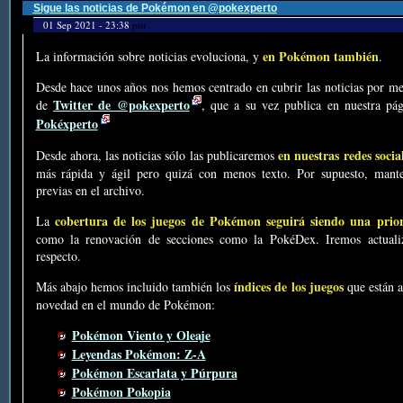
Sigue las noticias de Pokémon en @pokexperto
01 Sep 2021 - 23:38
por
en Pokémon también
La información sobre noticias evoluciona, y
.
Desde hace unos años nos hemos centrado en cubrir las noticias por me
Twitter de @pokexperto
de
, que a su vez publica en nuestra p
Pokéxperto
en nuestras redes socia
Desde ahora, las noticias sólo las publicaremos
más rápida y ágil pero quizá con menos texto. Por supuesto, mante
previas en el archivo.
cobertura de los juegos de Pokémon seguirá siendo una prio
La
como la renovación de secciones como la PokéDex. Iremos actualiz
respecto.
índices de los juegos
Más abajo hemos incluido también los
que están a
novedad en el mundo de Pokémon:
Pokémon Viento y Oleaje
Leyendas Pokémon: Z-A
Pokémon Escarlata y Púrpura
Pokémon Pokopia