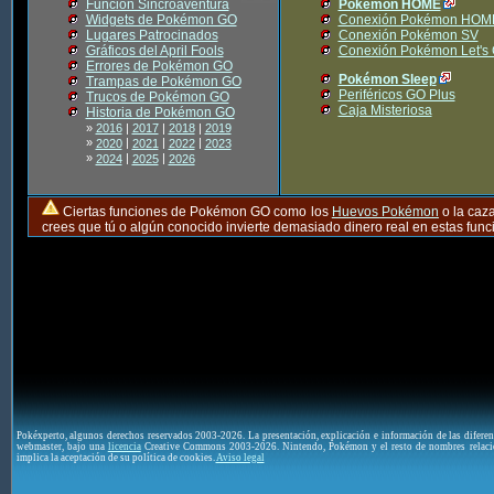
Función Sincroaventura
Pokémon HOME
Widgets de Pokémon GO
Conexión Pokémon HOM
Lugares Patrocinados
Conexión Pokémon SV
Gráficos del April Fools
Conexión Pokémon Let's
Errores de Pokémon GO
Pokémon Sleep
Trampas de Pokémon GO
Periféricos GO Plus
Trucos de Pokémon GO
Caja Misteriosa
Historia de Pokémon GO
»
2016
|
2017
|
2018
|
2019
»
|
|
|
2020
2021
2022
2023
»
|
|
2024
2025
2026
Ciertas funciones de Pokémon GO como los
Huevos Pokémon
o la caz
crees que tú o algún conocido invierte demasiado dinero real en estas fu
Pokéxperto, algunos derechos reservados 2003-2026. La presentación, explicación e información de las difere
webmaster, bajo una
licencia
Creative Commons 2003-2026. Nintendo, Pokémon y el resto de nombres relaci
implica la aceptación de su política de cookies.
Aviso legal