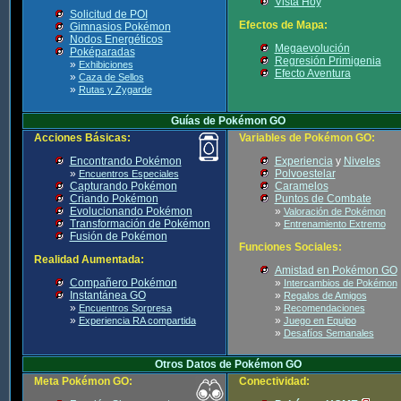
Vista Hoy
Solicitud de POI
Efectos de Mapa:
Gimnasios Pokémon
Nodos Energéticos
Megaevolución
Poképaradas
Regresión Primigenia
»
Exhibiciones
Efecto Aventura
»
Caza de Sellos
»
Rutas y Zygarde
Guías de Pokémon GO
Acciones Básicas:
Variables de Pokémon GO:
Encontrando Pokémon
Experiencia
y
Niveles
»
Polvoestelar
Encuentros Especiales
Capturando Pokémon
Caramelos
Criando Pokémon
Puntos de Combate
Evolucionando Pokémon
»
Valoración de Pokémon
Transformación de Pokémon
»
Entrenamiento Extremo
Fusión de Pokémon
Funciones Sociales:
Realidad Aumentada:
Amistad en Pokémon GO
Compañero Pokémon
»
Intercambios de Pokémon
Instantánea GO
»
Regalos de Amigos
»
»
Encuentros Sorpresa
Recomendaciones
»
»
Experiencia RA compartida
Juego en Equipo
»
Desafíos Semanales
Otros Datos de Pokémon GO
Meta Pokémon GO:
Conectividad: