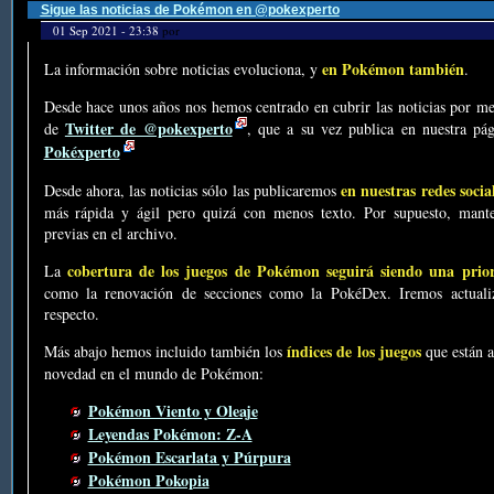
Sigue las noticias de Pokémon en @pokexperto
01 Sep 2021 - 23:38
por
en Pokémon también
La información sobre noticias evoluciona, y
.
Desde hace unos años nos hemos centrado en cubrir las noticias por me
Twitter de @pokexperto
de
, que a su vez publica en nuestra p
Pokéxperto
en nuestras redes socia
Desde ahora, las noticias sólo las publicaremos
más rápida y ágil pero quizá con menos texto. Por supuesto, mante
previas en el archivo.
cobertura de los juegos de Pokémon seguirá siendo una prio
La
como la renovación de secciones como la PokéDex. Iremos actualiz
respecto.
índices de los juegos
Más abajo hemos incluido también los
que están a
novedad en el mundo de Pokémon:
Pokémon Viento y Oleaje
Leyendas Pokémon: Z-A
Pokémon Escarlata y Púrpura
Pokémon Pokopia