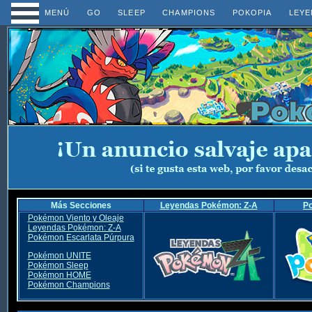
MENÚ
GO
SLEEP
CHAMPIONS
POKOPIA
LEYE
Más Secciones
Leyendas Pokémon: Z-A
P
Pokémon Viento y Oleaje
Leyendas Pokémon: Z-A
Pokémon Escarlata Púrpura
Pokémon UNITE
Pokémon Sleep
Pokémon HOME
Pokémon Champions