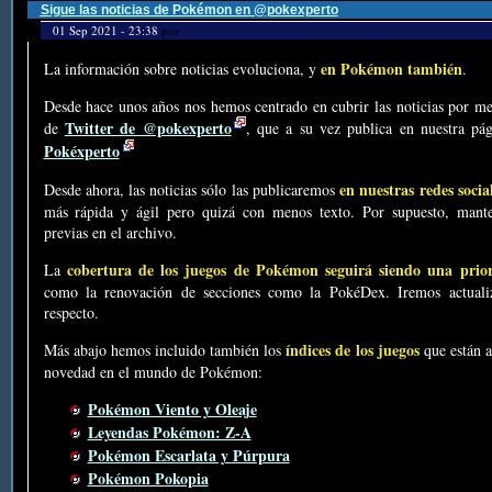
Sigue las noticias de Pokémon en @pokexperto
01 Sep 2021 - 23:38
por
en Pokémon también
La información sobre noticias evoluciona, y
.
Desde hace unos años nos hemos centrado en cubrir las noticias por me
Twitter de @pokexperto
de
, que a su vez publica en nuestra p
Pokéxperto
en nuestras redes socia
Desde ahora, las noticias sólo las publicaremos
más rápida y ágil pero quizá con menos texto. Por supuesto, mante
previas en el archivo.
cobertura de los juegos de Pokémon seguirá siendo una prio
La
como la renovación de secciones como la PokéDex. Iremos actualiz
respecto.
índices de los juegos
Más abajo hemos incluido también los
que están a
novedad en el mundo de Pokémon:
Pokémon Viento y Oleaje
Leyendas Pokémon: Z-A
Pokémon Escarlata y Púrpura
Pokémon Pokopia