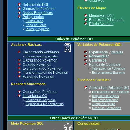
Vista Hoy
Solicitud de POI
Efectos de Mapa:
Gimnasios Pokémon
Nodos Energéticos
Megaevolución
Poképaradas
Regresión Primigenia
»
Exhibiciones
Efecto Aventura
»
Caza de Sellos
»
Rutas y Zygarde
Guías de Pokémon GO
Acciones Básicas:
Variables de Pokémon GO:
Encontrando Pokémon
Experiencia
y
Niveles
»
Polvoestelar
Encuentros Especiales
Capturando Pokémon
Caramelos
Criando Pokémon
Puntos de Combate
Evolucionando Pokémon
»
Valoración de Pokémon
Transformación de Pokémon
»
Entrenamiento Extremo
Fusión de Pokémon
Funciones Sociales:
Realidad Aumentada:
Amistad en Pokémon GO
Compañero Pokémon
»
Intercambios de Pokémon
Instantánea GO
»
Regalos de Amigos
»
»
Encuentros Sorpresa
Recomendaciones
»
»
Experiencia RA compartida
Juego en Equipo
»
Desafíos Semanales
Otros Datos de Pokémon GO
Meta Pokémon GO:
Conectividad: