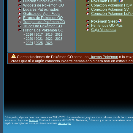
Función Sincroaventura
Pokémon HOME
Widgets de Pokémon GO
Conexión Pokémon HOM
Lugares Patrocinados
Conexión Pokémon SV
Gráficos del April Fools
Conexión Pokémon Let's
Errores de Pokémon GO
Pokémon Sleep
Trampas de Pokémon GO
Periféricos GO Plus
Trucos de Pokémon GO
Caja Misteriosa
Historia de Pokémon GO
»
2016
|
2017
|
2018
|
2019
»
|
|
|
2020
2021
2022
2023
»
|
|
2024
2025
2026
Ciertas funciones de Pokémon GO como los
Huevos Pokémon
o la caz
crees que tú o algún conocido invierte demasiado dinero real en estas fu
Pokéxperto, algunos derechos reservados 2003-2026. La presentación, explicación e información de las difere
webmaster, bajo una
licencia
Creative Commons 2003-2026. Nintendo, Pokémon y el resto de nombres relaci
implica la aceptación de su política de cookies.
Aviso legal