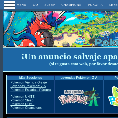
MENÚ
GO
SLEEP
CHAMPIONS
POKOPIA
LEYE
Más Secciones
Leyendas Pokémon: Z-A
P
Pokémon Viento y Oleaje
Leyendas Pokémon: Z-A
Pokémon Escarlata Púrpura
Pokémon UNITE
Pokémon Sleep
Pokémon HOME
Pokémon Champions