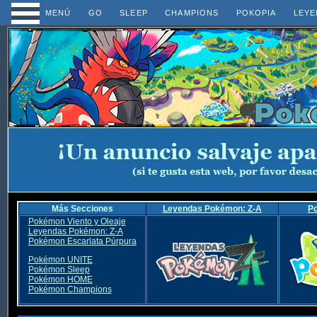
MENÚ
GO
SLEEP
CHAMPIONS
POKOPIA
LEYE
Más Secciones
Leyendas Pokémon: Z-A
P
Pokémon Viento y Oleaje
Leyendas Pokémon: Z-A
Pokémon Escarlata Púrpura
Pokémon UNITE
Pokémon Sleep
Pokémon HOME
Pokémon Champions