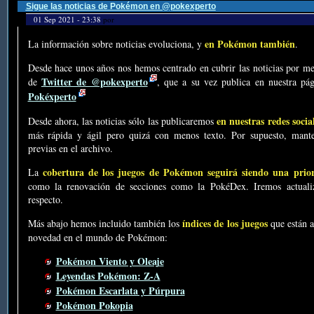
Sigue las noticias de Pokémon en @pokexperto
01 Sep 2021 - 23:38
por
en Pokémon también
La información sobre noticias evoluciona, y
.
Desde hace unos años nos hemos centrado en cubrir las noticias por me
Twitter de @pokexperto
de
, que a su vez publica en nuestra p
Pokéxperto
en nuestras redes socia
Desde ahora, las noticias sólo las publicaremos
más rápida y ágil pero quizá con menos texto. Por supuesto, mante
previas en el archivo.
cobertura de los juegos de Pokémon seguirá siendo una prio
La
como la renovación de secciones como la PokéDex. Iremos actualiz
respecto.
índices de los juegos
Más abajo hemos incluido también los
que están a
novedad en el mundo de Pokémon:
Pokémon Viento y Oleaje
Leyendas Pokémon: Z-A
Pokémon Escarlata y Púrpura
Pokémon Pokopia