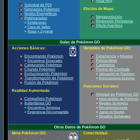
Vista Hoy
Solicitud de POI
Efectos de Mapa:
Gimnasios Pokémon
Nodos Energéticos
Megaevolución
Poképaradas
Regresión Primigenia
»
Exhibiciones
Efecto Aventura
»
Caza de Sellos
»
Rutas y Zygarde
Guías de Pokémon GO
Acciones Básicas:
Variables de Pokémon GO:
Encontrando Pokémon
Experiencia
y
Niveles
»
Polvoestelar
Encuentros Especiales
Capturando Pokémon
Caramelos
Criando Pokémon
Puntos de Combate
Evolucionando Pokémon
»
Valoración de Pokémon
Transformación de Pokémon
»
Entrenamiento Extremo
Fusión de Pokémon
Funciones Sociales:
Realidad Aumentada:
Amistad en Pokémon GO
Compañero Pokémon
»
Intercambios de Pokémon
Instantánea GO
»
Regalos de Amigos
»
»
Encuentros Sorpresa
Recomendaciones
»
»
Experiencia RA compartida
Juego en Equipo
»
Desafíos Semanales
Otros Datos de Pokémon GO
Meta Pokémon GO:
Conectividad: