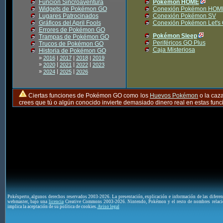
Función Sincroaventura
Pokémon HOME
Widgets de Pokémon GO
Conexión Pokémon HOM
Lugares Patrocinados
Conexión Pokémon SV
Gráficos del April Fools
Conexión Pokémon Let's
Errores de Pokémon GO
Pokémon Sleep
Trampas de Pokémon GO
Periféricos GO Plus
Trucos de Pokémon GO
Caja Misteriosa
Historia de Pokémon GO
»
2016
|
2017
|
2018
|
2019
»
|
|
|
2020
2021
2022
2023
»
|
|
2024
2025
2026
Ciertas funciones de Pokémon GO como los
Huevos Pokémon
o la caz
crees que tú o algún conocido invierte demasiado dinero real en estas fu
Pokéxperto, algunos derechos reservados 2003-2026. La presentación, explicación e información de las difere
webmaster, bajo una
licencia
Creative Commons 2003-2026. Nintendo, Pokémon y el resto de nombres relaci
implica la aceptación de su política de cookies.
Aviso legal