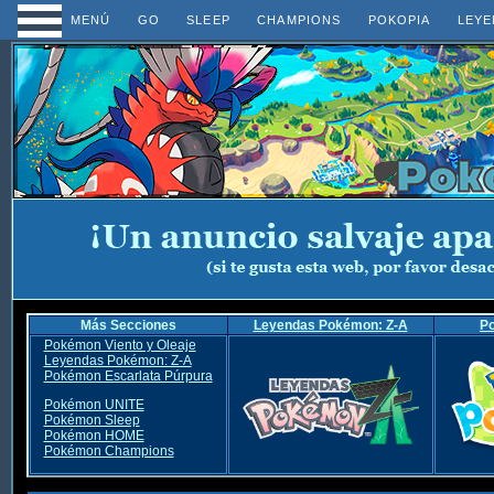
MENÚ
GO
SLEEP
CHAMPIONS
POKOPIA
LEYE
Más Secciones
Leyendas Pokémon: Z-A
P
Pokémon Viento y Oleaje
Leyendas Pokémon: Z-A
Pokémon Escarlata Púrpura
Pokémon UNITE
Pokémon Sleep
Pokémon HOME
Pokémon Champions