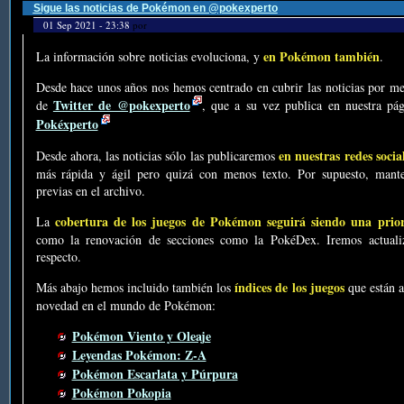
Sigue las noticias de Pokémon en @pokexperto
01 Sep 2021 - 23:38
por
en Pokémon también
La información sobre noticias evoluciona, y
.
Desde hace unos años nos hemos centrado en cubrir las noticias por me
Twitter de @pokexperto
de
, que a su vez publica en nuestra p
Pokéxperto
en nuestras redes socia
Desde ahora, las noticias sólo las publicaremos
más rápida y ágil pero quizá con menos texto. Por supuesto, mante
previas en el archivo.
cobertura de los juegos de Pokémon seguirá siendo una prio
La
como la renovación de secciones como la PokéDex. Iremos actualiz
respecto.
índices de los juegos
Más abajo hemos incluido también los
que están a
novedad en el mundo de Pokémon:
Pokémon Viento y Oleaje
Leyendas Pokémon: Z-A
Pokémon Escarlata y Púrpura
Pokémon Pokopia