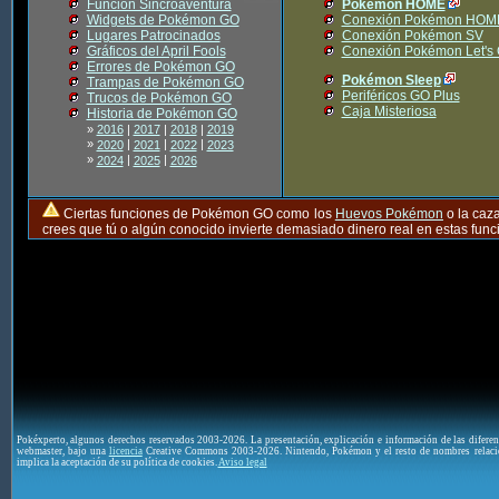
Función Sincroaventura
Pokémon HOME
Widgets de Pokémon GO
Conexión Pokémon HOM
Lugares Patrocinados
Conexión Pokémon SV
Gráficos del April Fools
Conexión Pokémon Let's
Errores de Pokémon GO
Pokémon Sleep
Trampas de Pokémon GO
Periféricos GO Plus
Trucos de Pokémon GO
Caja Misteriosa
Historia de Pokémon GO
»
2016
|
2017
|
2018
|
2019
»
|
|
|
2020
2021
2022
2023
»
|
|
2024
2025
2026
Ciertas funciones de Pokémon GO como los
Huevos Pokémon
o la caz
crees que tú o algún conocido invierte demasiado dinero real en estas fu
Pokéxperto, algunos derechos reservados 2003-2026. La presentación, explicación e información de las difere
webmaster, bajo una
licencia
Creative Commons 2003-2026. Nintendo, Pokémon y el resto de nombres relaci
implica la aceptación de su política de cookies.
Aviso legal