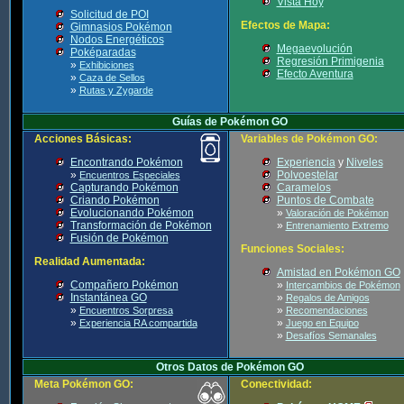
Vista Hoy
Solicitud de POI
Efectos de Mapa:
Gimnasios Pokémon
Nodos Energéticos
Megaevolución
Poképaradas
Regresión Primigenia
»
Exhibiciones
Efecto Aventura
»
Caza de Sellos
»
Rutas y Zygarde
Guías de Pokémon GO
Acciones Básicas:
Variables de Pokémon GO:
Encontrando Pokémon
Experiencia
y
Niveles
»
Polvoestelar
Encuentros Especiales
Capturando Pokémon
Caramelos
Criando Pokémon
Puntos de Combate
Evolucionando Pokémon
»
Valoración de Pokémon
Transformación de Pokémon
»
Entrenamiento Extremo
Fusión de Pokémon
Funciones Sociales:
Realidad Aumentada:
Amistad en Pokémon GO
Compañero Pokémon
»
Intercambios de Pokémon
Instantánea GO
»
Regalos de Amigos
»
»
Encuentros Sorpresa
Recomendaciones
»
»
Experiencia RA compartida
Juego en Equipo
»
Desafíos Semanales
Otros Datos de Pokémon GO
Meta Pokémon GO:
Conectividad: