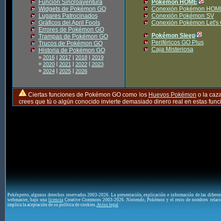
Función Sincroaventura
Pokémon HOME
Widgets de Pokémon GO
Conexión Pokémon HOM
Lugares Patrocinados
Conexión Pokémon SV
Gráficos del April Fools
Conexión Pokémon Let's
Errores de Pokémon GO
Pokémon Sleep
Trampas de Pokémon GO
Periféricos GO Plus
Trucos de Pokémon GO
Caja Misteriosa
Historia de Pokémon GO
»
2016
|
2017
|
2018
|
2019
»
|
|
|
2020
2021
2022
2023
»
|
|
2024
2025
2026
Ciertas funciones de Pokémon GO como los
Huevos Pokémon
o la caz
crees que tú o algún conocido invierte demasiado dinero real en estas fu
Pokéxperto, algunos derechos reservados 2003-2026. La presentación, explicación e información de las difere
webmaster, bajo una
licencia
Creative Commons 2003-2026. Nintendo, Pokémon y el resto de nombres relaci
implica la aceptación de su política de cookies.
Aviso legal