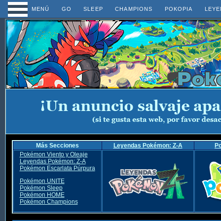
MENÚ
GO
SLEEP
CHAMPIONS
POKOPIA
LEYE
Más Secciones
Leyendas Pokémon: Z-A
P
Pokémon Viento y Oleaje
Leyendas Pokémon: Z-A
Pokémon Escarlata Púrpura
Pokémon UNITE
Pokémon Sleep
Pokémon HOME
Pokémon Champions