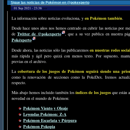
Sigue las noticias de Pokémon en @pokexperto
01 Sep 2021 - 23:38
por
en Pokémon también
La información sobre noticias evoluciona, y
.
Desde hace unos años nos hemos centrado en cubrir las noticias por me
Twitter de @pokexperto
de
, que a su vez publica en nuestra p
Pokéxperto
en nuestras redes socia
Desde ahora, las noticias sólo las publicaremos
más rápida y ágil pero quizá con menos texto. Por supuesto, mante
previas en el archivo.
cobertura de los juegos de Pokémon seguirá siendo una prio
La
como la renovación de secciones como la PokéDex. Iremos actualiz
respecto.
índices de los juegos
Más abajo hemos incluido también los
que están a
novedad en el mundo de Pokémon:
Pokémon Viento y Oleaje
Leyendas Pokémon: Z-A
Pokémon Escarlata y Púrpura
Pokémon Pokopia