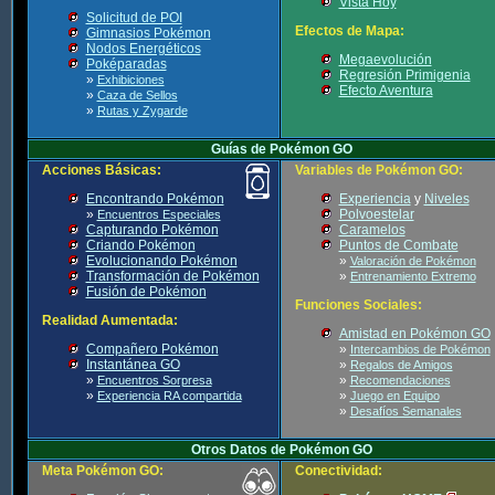
Vista Hoy
Solicitud de POI
Efectos de Mapa:
Gimnasios Pokémon
Nodos Energéticos
Megaevolución
Poképaradas
Regresión Primigenia
»
Exhibiciones
Efecto Aventura
»
Caza de Sellos
»
Rutas y Zygarde
Guías de Pokémon GO
Acciones Básicas:
Variables de Pokémon GO:
Encontrando Pokémon
Experiencia
y
Niveles
»
Polvoestelar
Encuentros Especiales
Capturando Pokémon
Caramelos
Criando Pokémon
Puntos de Combate
Evolucionando Pokémon
»
Valoración de Pokémon
Transformación de Pokémon
»
Entrenamiento Extremo
Fusión de Pokémon
Funciones Sociales:
Realidad Aumentada:
Amistad en Pokémon GO
Compañero Pokémon
»
Intercambios de Pokémon
Instantánea GO
»
Regalos de Amigos
»
»
Encuentros Sorpresa
Recomendaciones
»
»
Experiencia RA compartida
Juego en Equipo
»
Desafíos Semanales
Otros Datos de Pokémon GO
Meta Pokémon GO:
Conectividad: