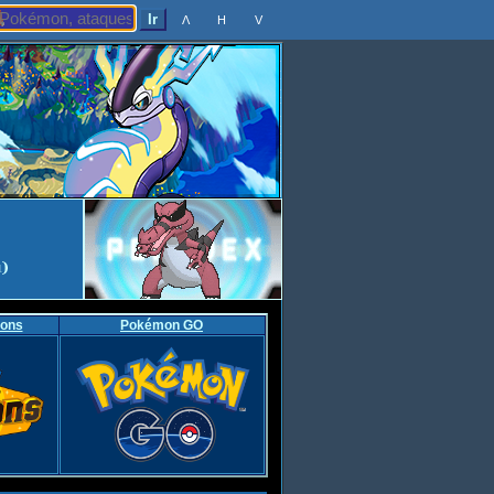
Λ
H
V
ons
Pokémon GO