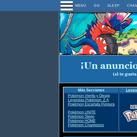
MENÚ
GO
SLEEP
CHA
Más Secciones
Leyen
Pokémon Viento y Oleaje
Leyendas Pokémon: Z-A
Pokémon Escarlata Púrpura
Pokémon UNITE
Pokémon Sleep
Pokémon HOME
Pokémon Champions