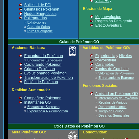
Vista Hoy
Solicitud de POI
Efectos de Mapa:
Gimnasios Pokémon
Nodos Energéticos
Megaevolución
Poképaradas
Regresión Primigenia
»
Exhibiciones
Efecto Aventura
»
Caza de Sellos
»
Rutas y Zygarde
Guías de Pokémon GO
Acciones Básicas:
Variables de Pokémon GO:
Encontrando Pokémon
Experiencia
y
Niveles
»
Polvoestelar
Encuentros Especiales
Capturando Pokémon
Caramelos
Criando Pokémon
Puntos de Combate
Evolucionando Pokémon
»
Valoración de Pokémon
Transformación de Pokémon
»
Entrenamiento Extremo
Fusión de Pokémon
Funciones Sociales:
Realidad Aumentada:
Amistad en Pokémon GO
Compañero Pokémon
»
Intercambios de Pokémon
Instantánea GO
»
Regalos de Amigos
»
»
Encuentros Sorpresa
Recomendaciones
»
»
Experiencia RA compartida
Juego en Equipo
»
Desafíos Semanales
Otros Datos de Pokémon GO
Meta Pokémon GO:
Conectividad: