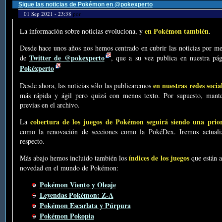
Sigue las noticias de Pokémon en @pokexperto
01 Sep 2021 - 23:38
por
en Pokémon también
La información sobre noticias evoluciona, y
.
Desde hace unos años nos hemos centrado en cubrir las noticias por me
Twitter de @pokexperto
de
, que a su vez publica en nuestra p
Pokéxperto
en nuestras redes socia
Desde ahora, las noticias sólo las publicaremos
más rápida y ágil pero quizá con menos texto. Por supuesto, mante
previas en el archivo.
cobertura de los juegos de Pokémon seguirá siendo una prio
La
como la renovación de secciones como la PokéDex. Iremos actualiz
respecto.
índices de los juegos
Más abajo hemos incluido también los
que están a
novedad en el mundo de Pokémon:
Pokémon Viento y Oleaje
Leyendas Pokémon: Z-A
Pokémon Escarlata y Púrpura
Pokémon Pokopia