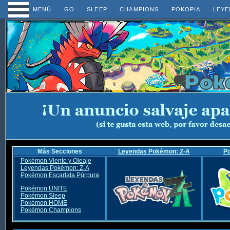
MENÚ
GO
SLEEP
CHAMPIONS
POKOPIA
LEYE
Más Secciones
Leyendas Pokémon: Z-A
P
Pokémon Viento y Oleaje
Leyendas Pokémon: Z-A
Pokémon Escarlata Púrpura
Pokémon UNITE
Pokémon Sleep
Pokémon HOME
Pokémon Champions