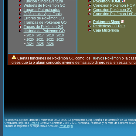
Función Sincroaventura
Pokémon HOME
Widgets de Pokémon GO
Conexión Pokémon HOM
Lugares Patrocinados
Conexión Pokémon SV
Gráficos del April Fools
Conexión Pokémon Let's
Errores de Pokémon GO
Pokémon Sleep
Trampas de Pokémon GO
Periféricos GO Plus
Trucos de Pokémon GO
Caja Misteriosa
Historia de Pokémon GO
»
2016
|
2017
|
2018
|
2019
»
|
|
|
2020
2021
2022
2023
»
|
|
2024
2025
2026
Ciertas funciones de Pokémon GO como los
Huevos Pokémon
o la caz
crees que tú o algún conocido invierte demasiado dinero real en estas fu
Pokéxperto, algunos derechos reservados 2003-2026. La presentación, explicación e información de las difere
webmaster, bajo una
licencia
Creative Commons 2003-2026. Nintendo, Pokémon y el resto de nombres relaci
implica la aceptación de su política de cookies.
Aviso legal