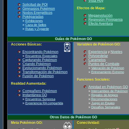
Vista Hoy
Solicitud de POI
Efectos de Mapa:
Gimnasios Pokémon
Nodos Energéticos
Megaevolución
Poképaradas
Regresión Primigenia
»
Exhibiciones
Efecto Aventura
»
Caza de Sellos
»
Rutas y Zygarde
Guías de Pokémon GO
Acciones Básicas:
Variables de Pokémon GO:
Encontrando Pokémon
Experiencia
y
Niveles
»
Polvoestelar
Encuentros Especiales
Capturando Pokémon
Caramelos
Criando Pokémon
Puntos de Combate
Evolucionando Pokémon
»
Valoración de Pokémon
Transformación de Pokémon
»
Entrenamiento Extremo
Fusión de Pokémon
Funciones Sociales:
Realidad Aumentada:
Amistad en Pokémon GO
Compañero Pokémon
»
Intercambios de Pokémon
Instantánea GO
»
Regalos de Amigos
»
»
Encuentros Sorpresa
Recomendaciones
»
»
Experiencia RA compartida
Juego en Equipo
»
Desafíos Semanales
Otros Datos de Pokémon GO
Meta Pokémon GO:
Conectividad: