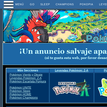
MENÚ
GO
SLEEP
CHAMPIONS
POKOPIA
LEYE
Más Secciones
Leyendas Pokémon: Z-A
P
Pokémon Viento y Oleaje
Leyendas Pokémon: Z-A
Pokémon Escarlata Púrpura
Pokémon UNITE
Pokémon Sleep
Pokémon HOME
Pokémon Champions