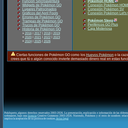
Función Sincroaventura
Pokémon HOME
Widgets de Pokémon GO
Conexión Pokémon HOM
Lugares Patrocinados
Conexión Pokémon SV
Gráficos del April Fools
Conexión Pokémon Let's
Errores de Pokémon GO
Pokémon Sleep
Trampas de Pokémon GO
Periféricos GO Plus
Trucos de Pokémon GO
Caja Misteriosa
Historia de Pokémon GO
»
2016
|
2017
|
2018
|
2019
»
|
|
|
2020
2021
2022
2023
»
|
|
2024
2025
2026
Ciertas funciones de Pokémon GO como los
Huevos Pokémon
o la caz
crees que tú o algún conocido invierte demasiado dinero real en estas fu
Pokéxperto, algunos derechos reservados 2003-2026. La presentación, explicación e información de las difere
webmaster, bajo una
licencia
Creative Commons 2003-2026. Nintendo, Pokémon y el resto de nombres relaci
implica la aceptación de su política de cookies.
Aviso legal