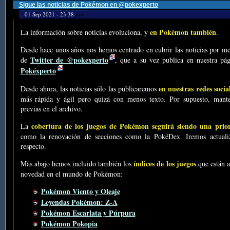
Sigue las noticias de Pokémon en @pokexperto
01 Sep 2021 - 23:38
por
en Pokémon también
La información sobre noticias evoluciona, y
.
Desde hace unos años nos hemos centrado en cubrir las noticias por me
Twitter de @pokexperto
de
, que a su vez publica en nuestra p
Pokéxperto
en nuestras redes socia
Desde ahora, las noticias sólo las publicaremos
más rápida y ágil pero quizá con menos texto. Por supuesto, mante
previas en el archivo.
cobertura de los juegos de Pokémon seguirá siendo una prio
La
como la renovación de secciones como la PokéDex. Iremos actualiz
respecto.
índices de los juegos
Más abajo hemos incluido también los
que están a
novedad en el mundo de Pokémon:
Pokémon Viento y Oleaje
Leyendas Pokémon: Z-A
Pokémon Escarlata y Púrpura
Pokémon Pokopia