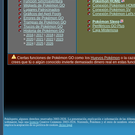
Función Sincroaventura
Pokémon HOME
Widgets de Pokémon GO
Conexión Pokémon HOM
Lugares Patrocinados
Conexión Pokémon SV
Gráficos del April Fools
Conexión Pokémon Let's
Errores de Pokémon GO
Pokémon Sleep
Trampas de Pokémon GO
Periféricos GO Plus
Trucos de Pokémon GO
Caja Misteriosa
Historia de Pokémon GO
»
2016
|
2017
|
2018
|
2019
»
|
|
|
2020
2021
2022
2023
»
|
|
2024
2025
2026
Ciertas funciones de Pokémon GO como los
Huevos Pokémon
o la caz
crees que tú o algún conocido invierte demasiado dinero real en estas fu
Pokéxperto, algunos derechos reservados 2003-2026. La presentación, explicación e información de las difere
webmaster, bajo una
licencia
Creative Commons 2003-2026. Nintendo, Pokémon y el resto de nombres relaci
implica la aceptación de su política de cookies.
Aviso legal