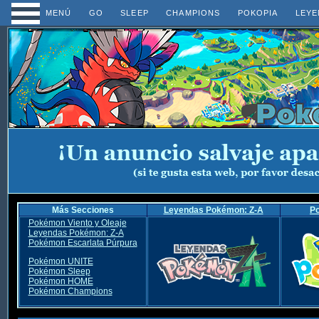
MENÚ
GO
SLEEP
CHAMPIONS
POKOPIA
LEYE
Más Secciones
Leyendas Pokémon: Z-A
P
Pokémon Viento y Oleaje
Leyendas Pokémon: Z-A
Pokémon Escarlata Púrpura
Pokémon UNITE
Pokémon Sleep
Pokémon HOME
Pokémon Champions