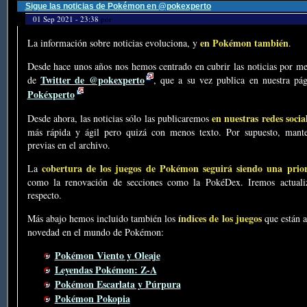
Sigue las noticias de Pokémon en @pokexperto
01 Sep 2021 - 23:38
por
en Pokémon también
La información sobre noticias evoluciona, y
.
Desde hace unos años nos hemos centrado en cubrir las noticias por me
Twitter de @pokexperto
de
, que a su vez publica en nuestra p
Pokéxperto
en nuestras redes socia
Desde ahora, las noticias sólo las publicaremos
más rápida y ágil pero quizá con menos texto. Por supuesto, mante
previas en el archivo.
cobertura de los juegos de Pokémon seguirá siendo una prio
La
como la renovación de secciones como la PokéDex. Iremos actualiz
respecto.
índices de los juegos
Más abajo hemos incluido también los
que están a
novedad en el mundo de Pokémon:
Pokémon Viento y Oleaje
Leyendas Pokémon: Z-A
Pokémon Escarlata y Púrpura
Pokémon Pokopia