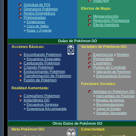
Vista Hoy
Solicitud de POI
Efectos de Mapa:
Gimnasios Pokémon
Nodos Energéticos
Megaevolución
Poképaradas
Regresión Primigenia
»
Exhibiciones
Efecto Aventura
»
Caza de Sellos
»
Rutas y Zygarde
Guías de Pokémon GO
Acciones Básicas:
Variables de Pokémon GO:
Encontrando Pokémon
Experiencia
y
Niveles
»
Polvoestelar
Encuentros Especiales
Capturando Pokémon
Caramelos
Criando Pokémon
Puntos de Combate
Evolucionando Pokémon
»
Valoración de Pokémon
Transformación de Pokémon
»
Entrenamiento Extremo
Fusión de Pokémon
Funciones Sociales:
Realidad Aumentada:
Amistad en Pokémon GO
Compañero Pokémon
»
Intercambios de Pokémon
Instantánea GO
»
Regalos de Amigos
»
»
Encuentros Sorpresa
Recomendaciones
»
»
Experiencia RA compartida
Juego en Equipo
»
Desafíos Semanales
Otros Datos de Pokémon GO
Meta Pokémon GO:
Conectividad: