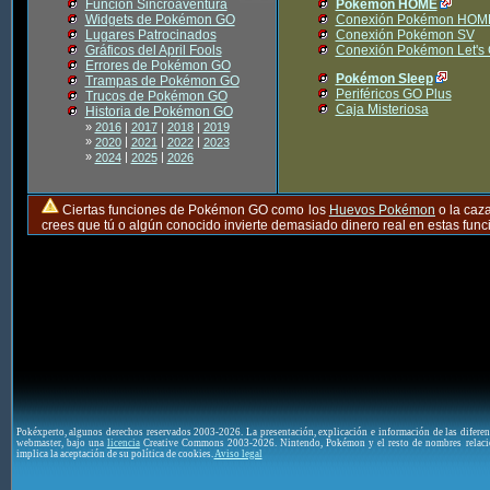
Función Sincroaventura
Pokémon HOME
Widgets de Pokémon GO
Conexión Pokémon HOM
Lugares Patrocinados
Conexión Pokémon SV
Gráficos del April Fools
Conexión Pokémon Let's
Errores de Pokémon GO
Pokémon Sleep
Trampas de Pokémon GO
Periféricos GO Plus
Trucos de Pokémon GO
Caja Misteriosa
Historia de Pokémon GO
»
2016
|
2017
|
2018
|
2019
»
|
|
|
2020
2021
2022
2023
»
|
|
2024
2025
2026
Ciertas funciones de Pokémon GO como los
Huevos Pokémon
o la caz
crees que tú o algún conocido invierte demasiado dinero real en estas fu
Pokéxperto, algunos derechos reservados 2003-2026. La presentación, explicación e información de las difere
webmaster, bajo una
licencia
Creative Commons 2003-2026. Nintendo, Pokémon y el resto de nombres relaci
implica la aceptación de su política de cookies.
Aviso legal