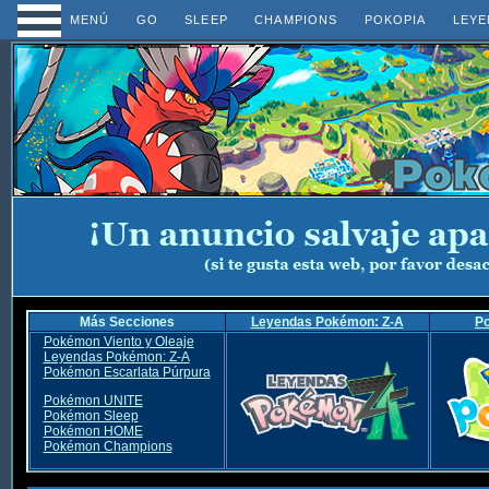
MENÚ
GO
SLEEP
CHAMPIONS
POKOPIA
LEYE
Más Secciones
Leyendas Pokémon: Z-A
P
Pokémon Viento y Oleaje
Leyendas Pokémon: Z-A
Pokémon Escarlata Púrpura
Pokémon UNITE
Pokémon Sleep
Pokémon HOME
Pokémon Champions