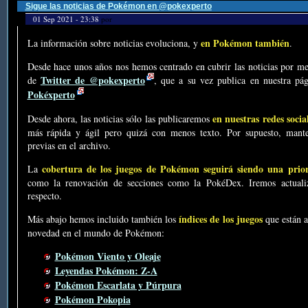
Sigue las noticias de Pokémon en @pokexperto
01 Sep 2021 - 23:38
por
en Pokémon también
La información sobre noticias evoluciona, y
.
Desde hace unos años nos hemos centrado en cubrir las noticias por me
Twitter de @pokexperto
de
, que a su vez publica en nuestra p
Pokéxperto
en nuestras redes socia
Desde ahora, las noticias sólo las publicaremos
más rápida y ágil pero quizá con menos texto. Por supuesto, mante
previas en el archivo.
cobertura de los juegos de Pokémon seguirá siendo una prio
La
como la renovación de secciones como la PokéDex. Iremos actualiz
respecto.
índices de los juegos
Más abajo hemos incluido también los
que están a
novedad en el mundo de Pokémon:
Pokémon Viento y Oleaje
Leyendas Pokémon: Z-A
Pokémon Escarlata y Púrpura
Pokémon Pokopia