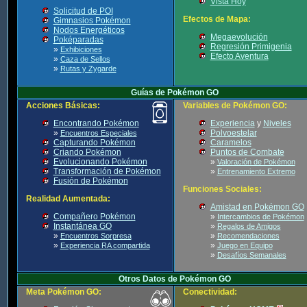
Vista Hoy
Solicitud de POI
Efectos de Mapa:
Gimnasios Pokémon
Nodos Energéticos
Megaevolución
Poképaradas
Regresión Primigenia
»
Exhibiciones
Efecto Aventura
»
Caza de Sellos
»
Rutas y Zygarde
Guías de Pokémon GO
Acciones Básicas:
Variables de Pokémon GO:
Encontrando Pokémon
Experiencia
y
Niveles
»
Polvoestelar
Encuentros Especiales
Capturando Pokémon
Caramelos
Criando Pokémon
Puntos de Combate
Evolucionando Pokémon
»
Valoración de Pokémon
Transformación de Pokémon
»
Entrenamiento Extremo
Fusión de Pokémon
Funciones Sociales:
Realidad Aumentada:
Amistad en Pokémon GO
Compañero Pokémon
»
Intercambios de Pokémon
Instantánea GO
»
Regalos de Amigos
»
»
Encuentros Sorpresa
Recomendaciones
»
»
Experiencia RA compartida
Juego en Equipo
»
Desafíos Semanales
Otros Datos de Pokémon GO
Meta Pokémon GO:
Conectividad: