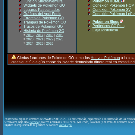
Función Sincroaventura
Pokémon HOME
Widgets de Pokémon GO
Conexión Pokémon HOM
Lugares Patrocinados
Conexión Pokémon SV
Gráficos del April Fools
Conexión Pokémon Let's
Errores de Pokémon GO
Pokémon Sleep
Trampas de Pokémon GO
Periféricos GO Plus
Trucos de Pokémon GO
Caja Misteriosa
Historia de Pokémon GO
»
2016
|
2017
|
2018
|
2019
»
|
|
|
2020
2021
2022
2023
»
|
|
2024
2025
2026
Ciertas funciones de Pokémon GO como los
Huevos Pokémon
o la caz
crees que tú o algún conocido invierte demasiado dinero real en estas fu
Pokéxperto, algunos derechos reservados 2003-2026. La presentación, explicación e información de las difere
webmaster, bajo una
licencia
Creative Commons 2003-2026. Nintendo, Pokémon y el resto de nombres relaci
implica la aceptación de su política de cookies.
Aviso legal