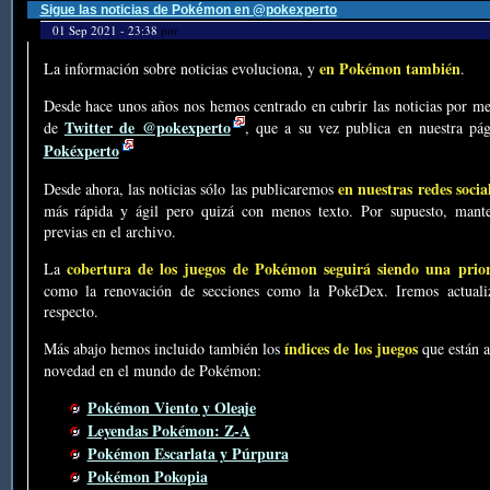
Sigue las noticias de Pokémon en @pokexperto
01 Sep 2021 - 23:38
por
en Pokémon también
La información sobre noticias evoluciona, y
.
Desde hace unos años nos hemos centrado en cubrir las noticias por me
Twitter de @pokexperto
de
, que a su vez publica en nuestra p
Pokéxperto
en nuestras redes socia
Desde ahora, las noticias sólo las publicaremos
más rápida y ágil pero quizá con menos texto. Por supuesto, mante
previas en el archivo.
cobertura de los juegos de Pokémon seguirá siendo una prio
La
como la renovación de secciones como la PokéDex. Iremos actualiz
respecto.
índices de los juegos
Más abajo hemos incluido también los
que están a
novedad en el mundo de Pokémon:
Pokémon Viento y Oleaje
Leyendas Pokémon: Z-A
Pokémon Escarlata y Púrpura
Pokémon Pokopia