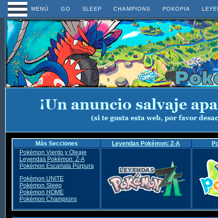
MENÚ
GO
SLEEP
CHAMPIONS
POKOPIA
LEYE
Más Secciones
Leyendas Pokémon: Z-A
P
Pokémon Viento y Oleaje
Leyendas Pokémon: Z-A
Pokémon Escarlata Púrpura
Pokémon UNITE
Pokémon Sleep
Pokémon HOME
Pokémon Champions