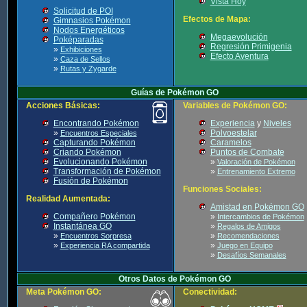
Vista Hoy
Solicitud de POI
Efectos de Mapa:
Gimnasios Pokémon
Nodos Energéticos
Megaevolución
Poképaradas
Regresión Primigenia
»
Exhibiciones
Efecto Aventura
»
Caza de Sellos
»
Rutas y Zygarde
Guías de Pokémon GO
Acciones Básicas:
Variables de Pokémon GO:
Encontrando Pokémon
Experiencia
y
Niveles
»
Polvoestelar
Encuentros Especiales
Capturando Pokémon
Caramelos
Criando Pokémon
Puntos de Combate
Evolucionando Pokémon
»
Valoración de Pokémon
Transformación de Pokémon
»
Entrenamiento Extremo
Fusión de Pokémon
Funciones Sociales:
Realidad Aumentada:
Amistad en Pokémon GO
Compañero Pokémon
»
Intercambios de Pokémon
Instantánea GO
»
Regalos de Amigos
»
»
Encuentros Sorpresa
Recomendaciones
»
»
Experiencia RA compartida
Juego en Equipo
»
Desafíos Semanales
Otros Datos de Pokémon GO
Meta Pokémon GO:
Conectividad: