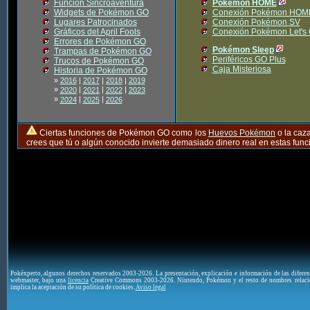
Función Sincroaventura
Pokémon HOME
Widgets de Pokémon GO
Conexión Pokémon HOM
Lugares Patrocinados
Conexión Pokémon SV
Gráficos del April Fools
Conexión Pokémon Let's
Errores de Pokémon GO
Pokémon Sleep
Trampas de Pokémon GO
Periféricos GO Plus
Trucos de Pokémon GO
Caja Misteriosa
Historia de Pokémon GO
»
2016
|
2017
|
2018
|
2019
»
|
|
|
2020
2021
2022
2023
»
|
|
2024
2025
2026
Ciertas funciones de Pokémon GO como los
Huevos Pokémon
o la caz
crees que tú o algún conocido invierte demasiado dinero real en estas fu
Pokéxperto, algunos derechos reservados 2003-2026. La presentación, explicación e información de las difere
webmaster, bajo una
licencia
Creative Commons 2003-2026. Nintendo, Pokémon y el resto de nombres relaci
implica la aceptación de su política de cookies.
Aviso legal