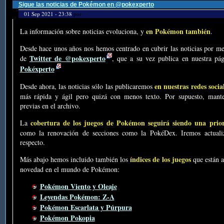
Sigue las noticias de Pokémon en @pokexperto
01 Sep 2021 - 23:38
por
en Pokémon también
La información sobre noticias evoluciona, y
.
Desde hace unos años nos hemos centrado en cubrir las noticias por me
Twitter de @pokexperto
de
, que a su vez publica en nuestra p
Pokéxperto
en nuestras redes socia
Desde ahora, las noticias sólo las publicaremos
más rápida y ágil pero quizá con menos texto. Por supuesto, mante
previas en el archivo.
cobertura de los juegos de Pokémon seguirá siendo una prio
La
como la renovación de secciones como la PokéDex. Iremos actualiz
respecto.
índices de los juegos
Más abajo hemos incluido también los
que están a
novedad en el mundo de Pokémon:
Pokémon Viento y Oleaje
Leyendas Pokémon: Z-A
Pokémon Escarlata y Púrpura
Pokémon Pokopia