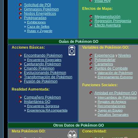
Vista Hoy
Solicitud de POI
Efectos de Mapa:
Gimnasios Pokémon
Nodos Energéticos
Megaevolución
Poképaradas
Regresión Primigenia
»
Exhibiciones
Efecto Aventura
»
Caza de Sellos
»
Rutas y Zygarde
Guías de Pokémon GO
Acciones Básicas:
Variables de Pokémon GO:
Encontrando Pokémon
Experiencia
y
Niveles
»
Polvoestelar
Encuentros Especiales
Capturando Pokémon
Caramelos
Criando Pokémon
Puntos de Combate
Evolucionando Pokémon
»
Valoración de Pokémon
Transformación de Pokémon
»
Entrenamiento Extremo
Fusión de Pokémon
Funciones Sociales:
Realidad Aumentada:
Amistad en Pokémon GO
Compañero Pokémon
»
Intercambios de Pokémon
Instantánea GO
»
Regalos de Amigos
»
»
Encuentros Sorpresa
Recomendaciones
»
»
Experiencia RA compartida
Juego en Equipo
»
Desafíos Semanales
Otros Datos de Pokémon GO
Meta Pokémon GO:
Conectividad: