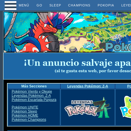
MENÚ
GO
SLEEP
CHAMPIONS
POKOPIA
LEYE
Más Secciones
Leyendas Pokémon: Z-A
P
Pokémon Viento y Oleaje
Leyendas Pokémon: Z-A
Pokémon Escarlata Púrpura
Pokémon UNITE
Pokémon Sleep
Pokémon HOME
Pokémon Champions