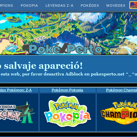
MPIONS
POKOPIA
LEYENDAS Z-A
POKÉDEX
MOVEDEX
das Pokémon: Z-A
Pokémon Pokopia
Pokémon Champi