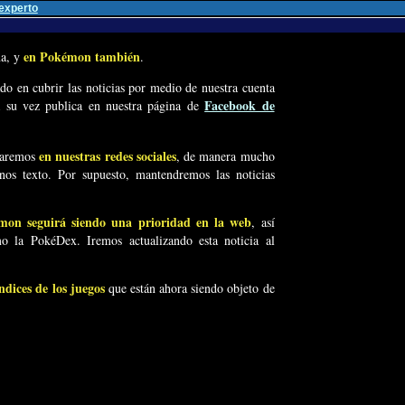
experto
en Pokémon también
na, y
.
o en cubrir las noticias por medio de nuestra cuenta
Facebook de
a su vez publica en nuestra página de
en nuestras redes sociales
icaremos
, de manera mucho
os texto. Por supuesto, mantendremos las noticias
émon seguirá siendo una prioridad en la web
, así
o la PokéDex. Iremos actualizando esta noticia al
índices de los juegos
que están ahora siendo objeto de