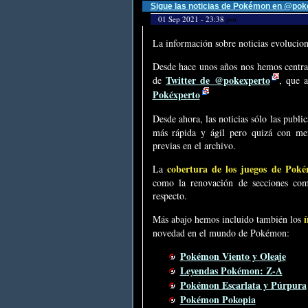
Sigue las noticias de Pokémon en @pok
01 Sep 2021 - 23:38
por
La información sobre noticias evolucio
Desde hace unos años nos hemos centrad
Twitter de @pokexperto
de
, que 
Pokéxperto
Desde ahora, las noticias sólo las publ
más rápida y ágil pero quizá con men
previas en el archivo.
cobertura de los juegos de Pok
La
como la renovación de secciones com
respecto.
Más abajo hemos incluido también los
novedad en el mundo de Pokémon:
Pokémon Viento y Oleaje
Leyendas Pokémon: Z-A
Pokémon Escarlata y Púrpura
Pokémon Pokopia