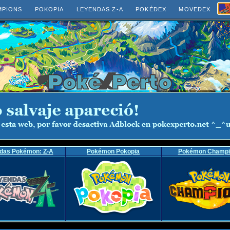
MPIONS
POKOPIA
LEYENDAS Z-A
POKÉDEX
MOVEDEX
das Pokémon: Z-A
Pokémon Pokopia
Pokémon Champi