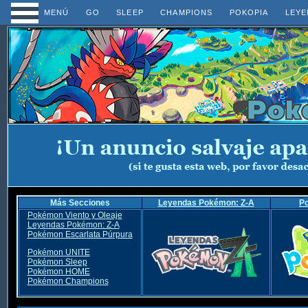
MENÚ
GO
SLEEP
CHAMPIONS
POKOPIA
LEYE
Más Secciones
Leyendas Pokémon: Z-A
P
Pokémon Viento y Oleaje
Leyendas Pokémon: Z-A
Pokémon Escarlata Púrpura
Pokémon UNITE
Pokémon Sleep
Pokémon HOME
Pokémon Champions