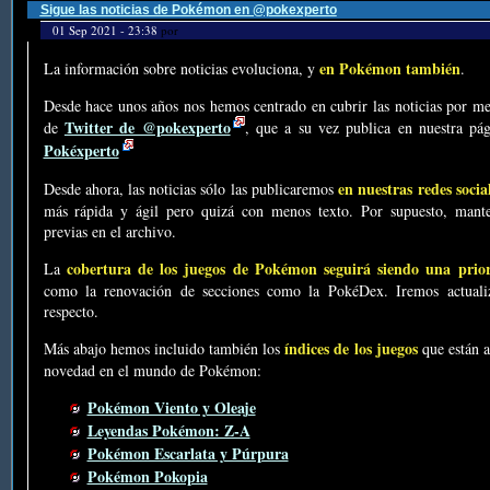
Sigue las noticias de Pokémon en @pokexperto
01 Sep 2021 - 23:38
por
en Pokémon también
La información sobre noticias evoluciona, y
.
Desde hace unos años nos hemos centrado en cubrir las noticias por me
Twitter de @pokexperto
de
, que a su vez publica en nuestra p
Pokéxperto
en nuestras redes socia
Desde ahora, las noticias sólo las publicaremos
más rápida y ágil pero quizá con menos texto. Por supuesto, mante
previas en el archivo.
cobertura de los juegos de Pokémon seguirá siendo una prio
La
como la renovación de secciones como la PokéDex. Iremos actualiz
respecto.
índices de los juegos
Más abajo hemos incluido también los
que están a
novedad en el mundo de Pokémon:
Pokémon Viento y Oleaje
Leyendas Pokémon: Z-A
Pokémon Escarlata y Púrpura
Pokémon Pokopia