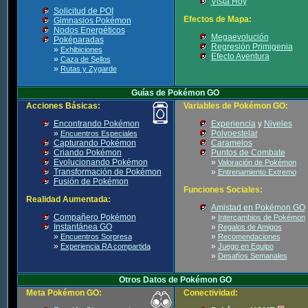
Vista Hoy
Solicitud de POI
Efectos de Mapa:
Gimnasios Pokémon
Nodos Energéticos
Megaevolución
Poképaradas
Regresión Primigenia
»
Exhibiciones
Efecto Aventura
»
Caza de Sellos
»
Rutas y Zygarde
Guías de Pokémon GO
Acciones Básicas:
Variables de Pokémon GO:
Encontrando Pokémon
Experiencia
y
Niveles
»
Polvoestelar
Encuentros Especiales
Capturando Pokémon
Caramelos
Criando Pokémon
Puntos de Combate
Evolucionando Pokémon
»
Valoración de Pokémon
Transformación de Pokémon
»
Entrenamiento Extremo
Fusión de Pokémon
Funciones Sociales:
Realidad Aumentada:
Amistad en Pokémon GO
Compañero Pokémon
»
Intercambios de Pokémon
Instantánea GO
»
Regalos de Amigos
»
»
Encuentros Sorpresa
Recomendaciones
»
»
Experiencia RA compartida
Juego en Equipo
»
Desafíos Semanales
Otros Datos de Pokémon GO
Meta Pokémon GO:
Conectividad: