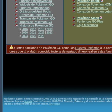
Función Sincroaventura
Pokémon HOME
Widgets de Pokémon GO
Conexión Pokémon HOM
Lugares Patrocinados
Conexión Pokémon SV
Gráficos del April Fools
Conexión Pokémon Let's
Errores de Pokémon GO
Pokémon Sleep
Trampas de Pokémon GO
Periféricos GO Plus
Trucos de Pokémon GO
Caja Misteriosa
Historia de Pokémon GO
»
2016
|
2017
|
2018
|
2019
»
|
|
|
2020
2021
2022
2023
»
|
|
2024
2025
2026
Ciertas funciones de Pokémon GO como los
Huevos Pokémon
o la caz
crees que tú o algún conocido invierte demasiado dinero real en estas fu
Pokéxperto, algunos derechos reservados 2003-2026. La presentación, explicación e información de las difere
webmaster, bajo una
licencia
Creative Commons 2003-2026. Nintendo, Pokémon y el resto de nombres relaci
implica la aceptación de su política de cookies.
Aviso legal