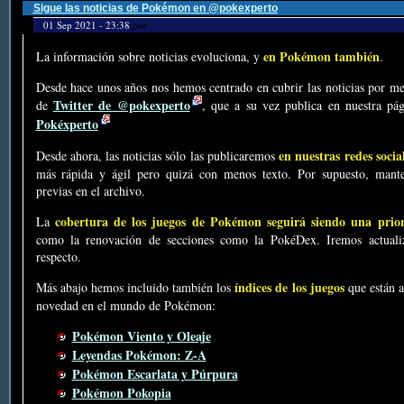
Sigue las noticias de Pokémon en @pokexperto
01 Sep 2021 - 23:38
por
en Pokémon también
La información sobre noticias evoluciona, y
.
Desde hace unos años nos hemos centrado en cubrir las noticias por me
Twitter de @pokexperto
de
, que a su vez publica en nuestra p
Pokéxperto
en nuestras redes socia
Desde ahora, las noticias sólo las publicaremos
más rápida y ágil pero quizá con menos texto. Por supuesto, mante
previas en el archivo.
cobertura de los juegos de Pokémon seguirá siendo una prio
La
como la renovación de secciones como la PokéDex. Iremos actualiz
respecto.
índices de los juegos
Más abajo hemos incluido también los
que están a
novedad en el mundo de Pokémon:
Pokémon Viento y Oleaje
Leyendas Pokémon: Z-A
Pokémon Escarlata y Púrpura
Pokémon Pokopia