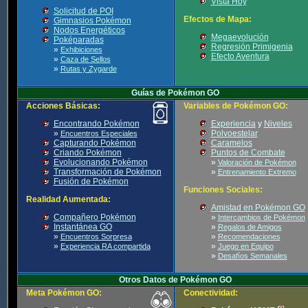
Vista Hoy
Solicitud de POI
Efectos de Mapa:
Gimnasios Pokémon
Nodos Energéticos
Megaevolución
Poképaradas
Regresión Primigenia
»
Exhibiciones
Efecto Aventura
»
Caza de Sellos
»
Rutas y Zygarde
Guías de Pokémon GO
Acciones Básicas:
Variables de Pokémon GO:
Encontrando Pokémon
Experiencia
y
Niveles
»
Polvoestelar
Encuentros Especiales
Capturando Pokémon
Caramelos
Criando Pokémon
Puntos de Combate
Evolucionando Pokémon
»
Valoración de Pokémon
Transformación de Pokémon
»
Entrenamiento Extremo
Fusión de Pokémon
Funciones Sociales:
Realidad Aumentada:
Amistad en Pokémon GO
Compañero Pokémon
»
Intercambios de Pokémon
Instantánea GO
»
Regalos de Amigos
»
»
Encuentros Sorpresa
Recomendaciones
»
»
Experiencia RA compartida
Juego en Equipo
»
Desafíos Semanales
Otros Datos de Pokémon GO
Meta Pokémon GO:
Conectividad: