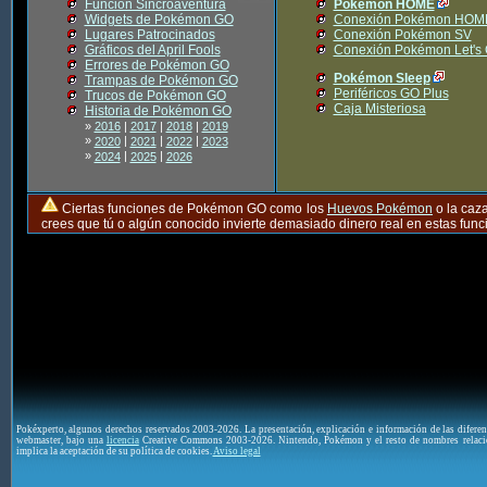
Función Sincroaventura
Pokémon HOME
Widgets de Pokémon GO
Conexión Pokémon HOM
Lugares Patrocinados
Conexión Pokémon SV
Gráficos del April Fools
Conexión Pokémon Let's
Errores de Pokémon GO
Pokémon Sleep
Trampas de Pokémon GO
Periféricos GO Plus
Trucos de Pokémon GO
Caja Misteriosa
Historia de Pokémon GO
»
2016
|
2017
|
2018
|
2019
»
|
|
|
2020
2021
2022
2023
»
|
|
2024
2025
2026
Ciertas funciones de Pokémon GO como los
Huevos Pokémon
o la caz
crees que tú o algún conocido invierte demasiado dinero real en estas fu
Pokéxperto, algunos derechos reservados 2003-2026. La presentación, explicación e información de las difere
webmaster, bajo una
licencia
Creative Commons 2003-2026. Nintendo, Pokémon y el resto de nombres relaci
implica la aceptación de su política de cookies.
Aviso legal