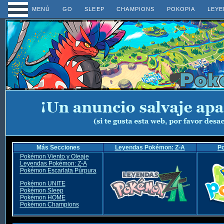
MENÚ
GO
SLEEP
CHAMPIONS
POKOPIA
LEYE
Más Secciones
Leyendas Pokémon: Z-A
P
Pokémon Viento y Oleaje
Leyendas Pokémon: Z-A
Pokémon Escarlata Púrpura
Pokémon UNITE
Pokémon Sleep
Pokémon HOME
Pokémon Champions