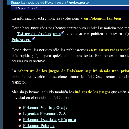
Sigue las noticias de Pokémon en @pokexperto
01 Sep 2021 - 23:38
por
en Pokémon también
La información sobre noticias evoluciona, y
.
Desde hace unos años nos hemos centrado en cubrir las noticias por me
Twitter de @pokexperto
de
, que a su vez publica en nuestra p
Pokéxperto
en nuestras redes socia
Desde ahora, las noticias sólo las publicaremos
más rápida y ágil pero quizá con menos texto. Por supuesto, mante
previas en el archivo.
cobertura de los juegos de Pokémon seguirá siendo una prio
La
como la renovación de secciones como la PokéDex. Iremos actualiz
respecto.
índices de los juegos
Más abajo hemos incluido también los
que están a
novedad en el mundo de Pokémon:
Pokémon Viento y Oleaje
Leyendas Pokémon: Z-A
Pokémon Escarlata y Púrpura
Pokémon Pokopia