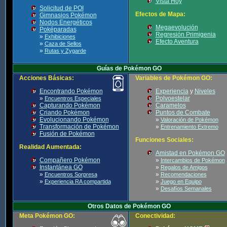
Vista Hoy
Solicitud de POI
Efectos de Mapa:
Gimnasios Pokémon
Nodos Energéticos
Megaevolución
Poképaradas
Regresión Primigenia
»
Exhibiciones
Efecto Aventura
»
Caza de Sellos
»
Rutas y Zygarde
Guías de Pokémon GO
Acciones Básicas:
Variables de Pokémon GO:
Encontrando Pokémon
Experiencia
y
Niveles
»
Polvoestelar
Encuentros Especiales
Capturando Pokémon
Caramelos
Criando Pokémon
Puntos de Combate
Evolucionando Pokémon
»
Valoración de Pokémon
Transformación de Pokémon
»
Entrenamiento Extremo
Fusión de Pokémon
Funciones Sociales:
Realidad Aumentada:
Amistad en Pokémon GO
Compañero Pokémon
»
Intercambios de Pokémon
Instantánea GO
»
Regalos de Amigos
»
»
Encuentros Sorpresa
Recomendaciones
»
»
Experiencia RA compartida
Juego en Equipo
»
Desafíos Semanales
Otros Datos de Pokémon GO
Meta Pokémon GO:
Conectividad: