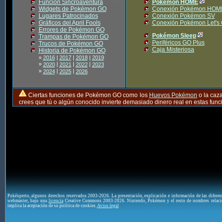
Función Sincroaventura
Pokémon HOME
Widgets de Pokémon GO
Conexión Pokémon HOM
Lugares Patrocinados
Conexión Pokémon SV
Gráficos del April Fools
Conexión Pokémon Let's
Errores de Pokémon GO
Pokémon Sleep
Trampas de Pokémon GO
Periféricos GO Plus
Trucos de Pokémon GO
Caja Misteriosa
Historia de Pokémon GO
»
2016
|
2017
|
2018
|
2019
»
|
|
|
2020
2021
2022
2023
»
|
|
2024
2025
2026
Ciertas funciones de Pokémon GO como los
Huevos Pokémon
o la caz
crees que tú o algún conocido invierte demasiado dinero real en estas fu
Pokéxperto, algunos derechos reservados 2003-2026. La presentación, explicación e información de las difere
webmaster, bajo una
licencia
Creative Commons 2003-2026. Nintendo, Pokémon y el resto de nombres relaci
implica la aceptación de su política de cookies.
Aviso legal