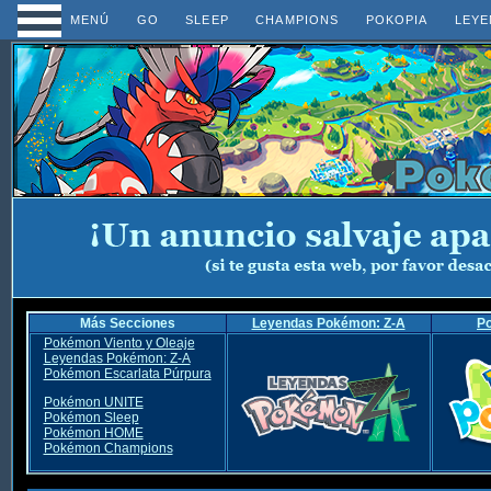
MENÚ
GO
SLEEP
CHAMPIONS
POKOPIA
LEYE
Más Secciones
Leyendas Pokémon: Z-A
P
Pokémon Viento y Oleaje
Leyendas Pokémon: Z-A
Pokémon Escarlata Púrpura
Pokémon UNITE
Pokémon Sleep
Pokémon HOME
Pokémon Champions