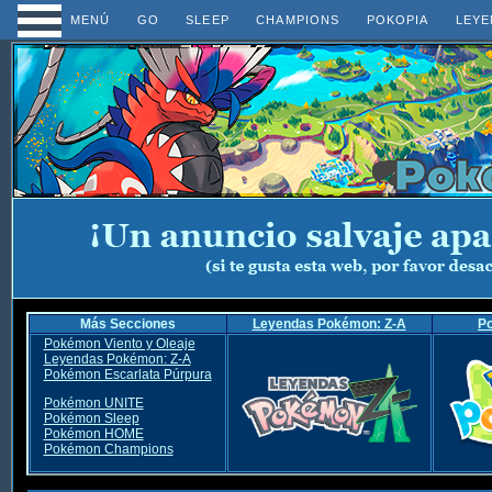
MENÚ
GO
SLEEP
CHAMPIONS
POKOPIA
LEYE
Más Secciones
Leyendas Pokémon: Z-A
P
Pokémon Viento y Oleaje
Leyendas Pokémon: Z-A
Pokémon Escarlata Púrpura
Pokémon UNITE
Pokémon Sleep
Pokémon HOME
Pokémon Champions