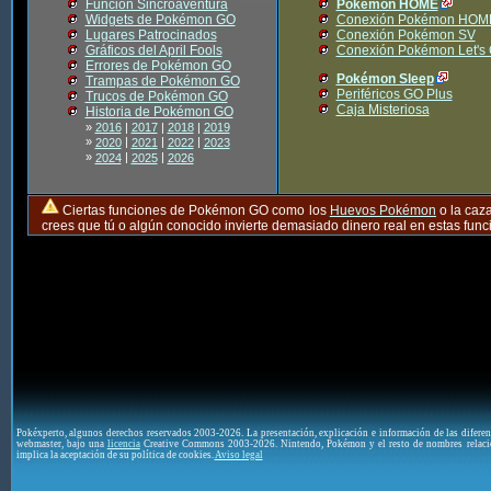
Función Sincroaventura
Pokémon HOME
Widgets de Pokémon GO
Conexión Pokémon HOM
Lugares Patrocinados
Conexión Pokémon SV
Gráficos del April Fools
Conexión Pokémon Let's
Errores de Pokémon GO
Pokémon Sleep
Trampas de Pokémon GO
Periféricos GO Plus
Trucos de Pokémon GO
Caja Misteriosa
Historia de Pokémon GO
»
2016
|
2017
|
2018
|
2019
»
|
|
|
2020
2021
2022
2023
»
|
|
2024
2025
2026
Ciertas funciones de Pokémon GO como los
Huevos Pokémon
o la caz
crees que tú o algún conocido invierte demasiado dinero real en estas fu
Pokéxperto, algunos derechos reservados 2003-2026. La presentación, explicación e información de las difere
webmaster, bajo una
licencia
Creative Commons 2003-2026. Nintendo, Pokémon y el resto de nombres relaci
implica la aceptación de su política de cookies.
Aviso legal