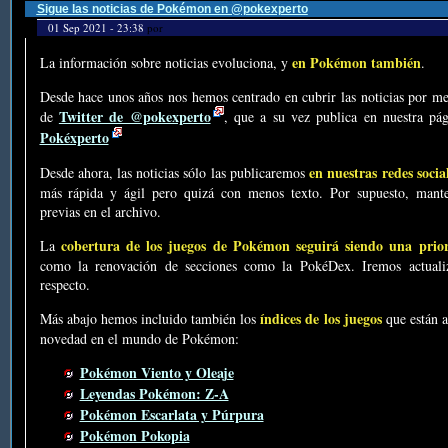
Sigue las noticias de Pokémon en @pokexperto
01 Sep 2021 - 23:38
por
en Pokémon también
La información sobre noticias evoluciona, y
.
Desde hace unos años nos hemos centrado en cubrir las noticias por me
Twitter de @pokexperto
de
, que a su vez publica en nuestra p
Pokéxperto
en nuestras redes socia
Desde ahora, las noticias sólo las publicaremos
más rápida y ágil pero quizá con menos texto. Por supuesto, mante
previas en el archivo.
cobertura de los juegos de Pokémon seguirá siendo una prio
La
como la renovación de secciones como la PokéDex. Iremos actualiz
respecto.
índices de los juegos
Más abajo hemos incluido también los
que están a
novedad en el mundo de Pokémon:
Pokémon Viento y Oleaje
Leyendas Pokémon: Z-A
Pokémon Escarlata y Púrpura
Pokémon Pokopia