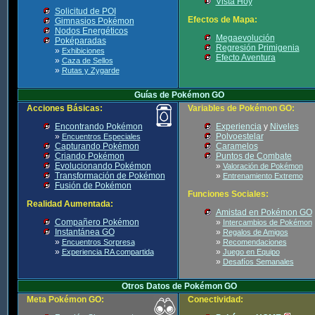
Vista Hoy
Solicitud de POI
Efectos de Mapa:
Gimnasios Pokémon
Nodos Energéticos
Megaevolución
Poképaradas
Regresión Primigenia
»
Exhibiciones
Efecto Aventura
»
Caza de Sellos
»
Rutas y Zygarde
Guías de Pokémon GO
Acciones Básicas:
Variables de Pokémon GO:
Encontrando Pokémon
Experiencia
y
Niveles
»
Polvoestelar
Encuentros Especiales
Capturando Pokémon
Caramelos
Criando Pokémon
Puntos de Combate
Evolucionando Pokémon
»
Valoración de Pokémon
Transformación de Pokémon
»
Entrenamiento Extremo
Fusión de Pokémon
Funciones Sociales:
Realidad Aumentada:
Amistad en Pokémon GO
Compañero Pokémon
»
Intercambios de Pokémon
Instantánea GO
»
Regalos de Amigos
»
»
Encuentros Sorpresa
Recomendaciones
»
»
Experiencia RA compartida
Juego en Equipo
»
Desafíos Semanales
Otros Datos de Pokémon GO
Meta Pokémon GO:
Conectividad: