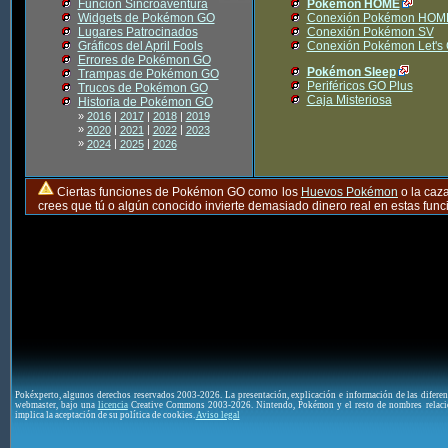
Función Sincroaventura
Pokémon HOME
Widgets de Pokémon GO
Conexión Pokémon HOM
Lugares Patrocinados
Conexión Pokémon SV
Gráficos del April Fools
Conexión Pokémon Let's
Errores de Pokémon GO
Pokémon Sleep
Trampas de Pokémon GO
Periféricos GO Plus
Trucos de Pokémon GO
Caja Misteriosa
Historia de Pokémon GO
»
2016
|
2017
|
2018
|
2019
»
|
|
|
2020
2021
2022
2023
»
|
|
2024
2025
2026
Ciertas funciones de Pokémon GO como los
Huevos Pokémon
o la caz
crees que tú o algún conocido invierte demasiado dinero real en estas fu
Pokéxperto, algunos derechos reservados 2003-2026. La presentación, explicación e información de las difere
webmaster, bajo una
licencia
Creative Commons 2003-2026. Nintendo, Pokémon y el resto de nombres relaci
implica la aceptación de su política de cookies.
Aviso legal