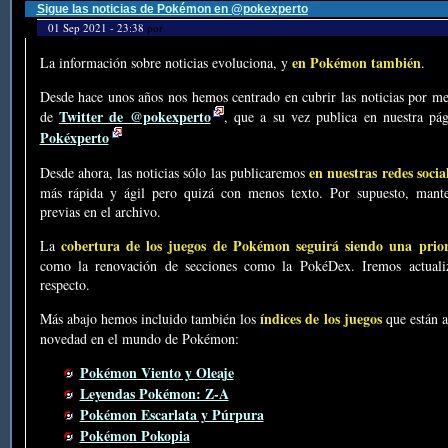
Sigue las noticias de Pokémon en @pokexperto
01 Sep 2021 - 23:38
por
en Pokémon también
La información sobre noticias evoluciona, y
.
Desde hace unos años nos hemos centrado en cubrir las noticias por me
Twitter de @pokexperto
de
, que a su vez publica en nuestra p
Pokéxperto
en nuestras redes socia
Desde ahora, las noticias sólo las publicaremos
más rápida y ágil pero quizá con menos texto. Por supuesto, mante
previas en el archivo.
cobertura de los juegos de Pokémon seguirá siendo una prio
La
como la renovación de secciones como la PokéDex. Iremos actualiz
respecto.
índices de los juegos
Más abajo hemos incluido también los
que están a
novedad en el mundo de Pokémon:
Pokémon Viento y Oleaje
Leyendas Pokémon: Z-A
Pokémon Escarlata y Púrpura
Pokémon Pokopia