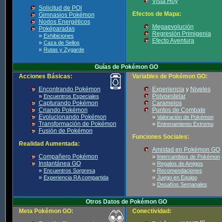
Vista Hoy
Solicitud de POI
Efectos de Mapa:
Gimnasios Pokémon
Nodos Energéticos
Megaevolución
Poképaradas
Regresión Primigenia
»
Exhibiciones
Efecto Aventura
»
Caza de Sellos
»
Rutas y Zygarde
Guías de Pokémon GO
Acciones Básicas:
Variables de Pokémon GO:
Encontrando Pokémon
Experiencia
y
Niveles
»
Polvoestelar
Encuentros Especiales
Capturando Pokémon
Caramelos
Criando Pokémon
Puntos de Combate
Evolucionando Pokémon
»
Valoración de Pokémon
Transformación de Pokémon
»
Entrenamiento Extremo
Fusión de Pokémon
Funciones Sociales:
Realidad Aumentada:
Amistad en Pokémon GO
Compañero Pokémon
»
Intercambios de Pokémon
Instantánea GO
»
Regalos de Amigos
»
»
Encuentros Sorpresa
Recomendaciones
»
»
Experiencia RA compartida
Juego en Equipo
»
Desafíos Semanales
Otros Datos de Pokémon GO
Meta Pokémon GO:
Conectividad: