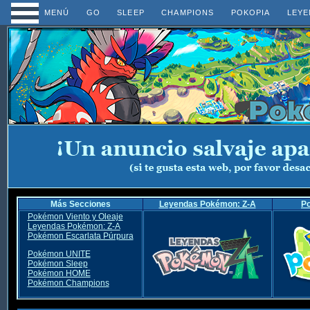
MENÚ
GO
SLEEP
CHAMPIONS
POKOPIA
LEYE
Más Secciones
Leyendas Pokémon: Z-A
P
Pokémon Viento y Oleaje
Leyendas Pokémon: Z-A
Pokémon Escarlata Púrpura
Pokémon UNITE
Pokémon Sleep
Pokémon HOME
Pokémon Champions