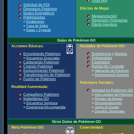
Vista Hoy
Solicitud de POI
Efectos de Mapa:
Gimnasios Pokémon
Nodos Energéticos
Megaevolución
Poképaradas
Regresión Primigenia
»
Exhibiciones
Efecto Aventura
»
Caza de Sellos
»
Rutas y Zygarde
Guías de Pokémon GO
Acciones Básicas:
Variables de Pokémon GO:
Encontrando Pokémon
Experiencia
y
Niveles
»
Polvoestelar
Encuentros Especiales
Capturando Pokémon
Caramelos
Criando Pokémon
Puntos de Combate
Evolucionando Pokémon
»
Valoración de Pokémon
Transformación de Pokémon
»
Entrenamiento Extremo
Fusión de Pokémon
Funciones Sociales:
Realidad Aumentada:
Amistad en Pokémon GO
Compañero Pokémon
»
Intercambios de Pokémon
Instantánea GO
»
Regalos de Amigos
»
»
Encuentros Sorpresa
Recomendaciones
»
»
Experiencia RA compartida
Juego en Equipo
»
Desafíos Semanales
Otros Datos de Pokémon GO
Meta Pokémon GO:
Conectividad: