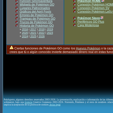
Función Sincroaventura
Pokémon HOME
Widgets de Pokémon GO
Conexión Pokémon HOM
Lugares Patrocinados
Conexión Pokémon SV
Gráficos del April Fools
Conexión Pokémon Let's
Errores de Pokémon GO
Pokémon Sleep
Trampas de Pokémon GO
Periféricos GO Plus
Trucos de Pokémon GO
Caja Misteriosa
Historia de Pokémon GO
»
2016
|
2017
|
2018
|
2019
»
|
|
|
2020
2021
2022
2023
»
|
|
2024
2025
2026
Ciertas funciones de Pokémon GO como los
Huevos Pokémon
o la caz
crees que tú o algún conocido invierte demasiado dinero real en estas fu
Pokéxperto, algunos derechos reservados 2003-2026. La presentación, explicación e información de las difere
webmaster, bajo una
licencia
Creative Commons 2003-2026. Nintendo, Pokémon y el resto de nombres relaci
implica la aceptación de su política de cookies.
Aviso legal