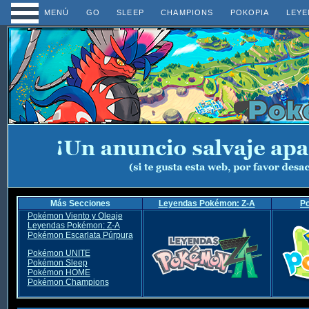
MENÚ
GO
SLEEP
CHAMPIONS
POKOPIA
LEYE
Más Secciones
Leyendas Pokémon: Z-A
P
Pokémon Viento y Oleaje
Leyendas Pokémon: Z-A
Pokémon Escarlata Púrpura
Pokémon UNITE
Pokémon Sleep
Pokémon HOME
Pokémon Champions