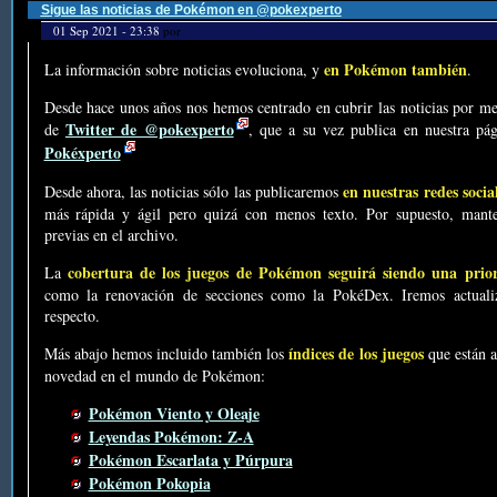
Sigue las noticias de Pokémon en @pokexperto
01 Sep 2021 - 23:38
por
en Pokémon también
La información sobre noticias evoluciona, y
.
Desde hace unos años nos hemos centrado en cubrir las noticias por me
Twitter de @pokexperto
de
, que a su vez publica en nuestra p
Pokéxperto
en nuestras redes socia
Desde ahora, las noticias sólo las publicaremos
más rápida y ágil pero quizá con menos texto. Por supuesto, mante
previas en el archivo.
cobertura de los juegos de Pokémon seguirá siendo una prio
La
como la renovación de secciones como la PokéDex. Iremos actualiz
respecto.
índices de los juegos
Más abajo hemos incluido también los
que están a
novedad en el mundo de Pokémon:
Pokémon Viento y Oleaje
Leyendas Pokémon: Z-A
Pokémon Escarlata y Púrpura
Pokémon Pokopia