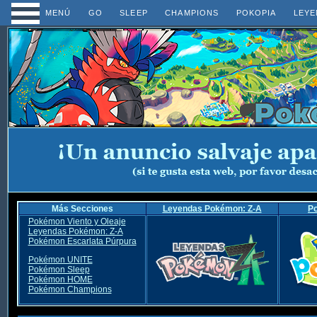
MENÚ
GO
SLEEP
CHAMPIONS
POKOPIA
LEYE
Más Secciones
Leyendas Pokémon: Z-A
P
Pokémon Viento y Oleaje
Leyendas Pokémon: Z-A
Pokémon Escarlata Púrpura
Pokémon UNITE
Pokémon Sleep
Pokémon HOME
Pokémon Champions