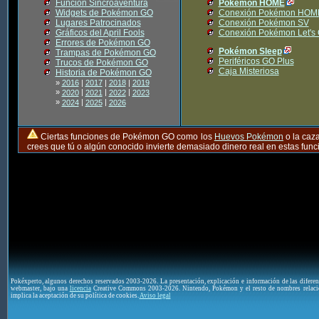
Función Sincroaventura
Pokémon HOME
Widgets de Pokémon GO
Conexión Pokémon HOM
Lugares Patrocinados
Conexión Pokémon SV
Gráficos del April Fools
Conexión Pokémon Let's
Errores de Pokémon GO
Pokémon Sleep
Trampas de Pokémon GO
Periféricos GO Plus
Trucos de Pokémon GO
Caja Misteriosa
Historia de Pokémon GO
»
2016
|
2017
|
2018
|
2019
»
|
|
|
2020
2021
2022
2023
»
|
|
2024
2025
2026
Ciertas funciones de Pokémon GO como los
Huevos Pokémon
o la caz
crees que tú o algún conocido invierte demasiado dinero real en estas fu
Pokéxperto, algunos derechos reservados 2003-2026. La presentación, explicación e información de las difere
webmaster, bajo una
licencia
Creative Commons 2003-2026. Nintendo, Pokémon y el resto de nombres relaci
implica la aceptación de su política de cookies.
Aviso legal