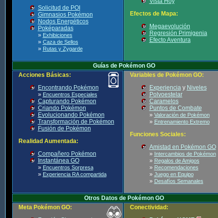
Vista Hoy
Solicitud de POI
Efectos de Mapa:
Gimnasios Pokémon
Nodos Energéticos
Megaevolución
Poképaradas
Regresión Primigenia
»
Exhibiciones
Efecto Aventura
»
Caza de Sellos
»
Rutas y Zygarde
Guías de Pokémon GO
Acciones Básicas:
Variables de Pokémon GO:
Encontrando Pokémon
Experiencia
y
Niveles
»
Polvoestelar
Encuentros Especiales
Capturando Pokémon
Caramelos
Criando Pokémon
Puntos de Combate
Evolucionando Pokémon
»
Valoración de Pokémon
Transformación de Pokémon
»
Entrenamiento Extremo
Fusión de Pokémon
Funciones Sociales:
Realidad Aumentada:
Amistad en Pokémon GO
Compañero Pokémon
»
Intercambios de Pokémon
Instantánea GO
»
Regalos de Amigos
»
»
Encuentros Sorpresa
Recomendaciones
»
»
Experiencia RA compartida
Juego en Equipo
»
Desafíos Semanales
Otros Datos de Pokémon GO
Meta Pokémon GO:
Conectividad: