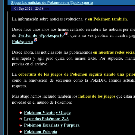
Sigue las noticias de Pokémon en @pokexperto
01 Sep 2021 - 23:38
por
en Pokémon también
La información sobre noticias evoluciona, y
.
Desde hace unos años nos hemos centrado en cubrir las noticias por me
Twitter de @pokexperto
de
, que a su vez publica en nuestra p
Pokéxperto
en nuestras redes socia
Desde ahora, las noticias sólo las publicaremos
más rápida y ágil pero quizá con menos texto. Por supuesto, mante
previas en el archivo.
cobertura de los juegos de Pokémon seguirá siendo una prio
La
como la renovación de secciones como la PokéDex. Iremos actualiz
respecto.
índices de los juegos
Más abajo hemos incluido también los
que están a
novedad en el mundo de Pokémon:
Pokémon Viento y Oleaje
Leyendas Pokémon: Z-A
Pokémon Escarlata y Púrpura
Pokémon Pokopia