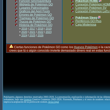
Función Sincroaventura
Pokémon HOME
Widgets de Pokémon GO
Conexión Pokémon HOM
Lugares Patrocinados
Conexión Pokémon SV
Gráficos del April Fools
Conexión Pokémon Let's
Errores de Pokémon GO
Pokémon Sleep
Trampas de Pokémon GO
Periféricos GO Plus
Trucos de Pokémon GO
Caja Misteriosa
Historia de Pokémon GO
»
2016
|
2017
|
2018
|
2019
»
|
|
|
2020
2021
2022
2023
»
|
|
2024
2025
2026
Ciertas funciones de Pokémon GO como los
Huevos Pokémon
o la caz
crees que tú o algún conocido invierte demasiado dinero real en estas fu
Pokéxperto, algunos derechos reservados 2003-2026. La presentación, explicación e información de las difere
webmaster, bajo una
licencia
Creative Commons 2003-2026. Nintendo, Pokémon y el resto de nombres relaci
implica la aceptación de su política de cookies.
Aviso legal