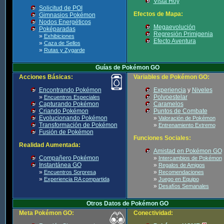
Vista Hoy
Solicitud de POI
Efectos de Mapa:
Gimnasios Pokémon
Nodos Energéticos
Megaevolución
Poképaradas
Regresión Primigenia
»
Exhibiciones
Efecto Aventura
»
Caza de Sellos
»
Rutas y Zygarde
Guías de Pokémon GO
Acciones Básicas:
Variables de Pokémon GO:
Encontrando Pokémon
Experiencia
y
Niveles
»
Polvoestelar
Encuentros Especiales
Capturando Pokémon
Caramelos
Criando Pokémon
Puntos de Combate
Evolucionando Pokémon
»
Valoración de Pokémon
Transformación de Pokémon
»
Entrenamiento Extremo
Fusión de Pokémon
Funciones Sociales:
Realidad Aumentada:
Amistad en Pokémon GO
Compañero Pokémon
»
Intercambios de Pokémon
Instantánea GO
»
Regalos de Amigos
»
»
Encuentros Sorpresa
Recomendaciones
»
»
Experiencia RA compartida
Juego en Equipo
»
Desafíos Semanales
Otros Datos de Pokémon GO
Meta Pokémon GO:
Conectividad: