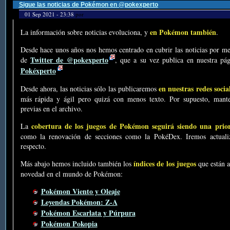
Sigue las noticias de Pokémon en @pokexperto
01 Sep 2021 - 23:38
por
en Pokémon también
La información sobre noticias evoluciona, y
.
Desde hace unos años nos hemos centrado en cubrir las noticias por me
Twitter de @pokexperto
de
, que a su vez publica en nuestra p
Pokéxperto
en nuestras redes socia
Desde ahora, las noticias sólo las publicaremos
más rápida y ágil pero quizá con menos texto. Por supuesto, mante
previas en el archivo.
cobertura de los juegos de Pokémon seguirá siendo una prio
La
como la renovación de secciones como la PokéDex. Iremos actualiz
respecto.
índices de los juegos
Más abajo hemos incluido también los
que están a
novedad en el mundo de Pokémon:
Pokémon Viento y Oleaje
Leyendas Pokémon: Z-A
Pokémon Escarlata y Púrpura
Pokémon Pokopia