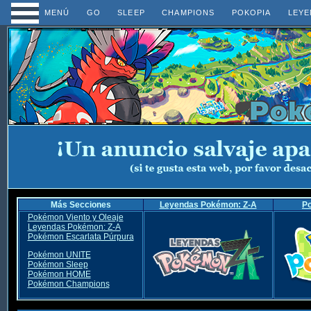
MENÚ
GO
SLEEP
CHAMPIONS
POKOPIA
LEYE
Más Secciones
Leyendas Pokémon: Z-A
P
Pokémon Viento y Oleaje
Leyendas Pokémon: Z-A
Pokémon Escarlata Púrpura
Pokémon UNITE
Pokémon Sleep
Pokémon HOME
Pokémon Champions