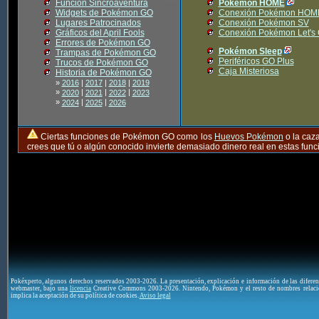
Función Sincroaventura
Pokémon HOME
Widgets de Pokémon GO
Conexión Pokémon HOM
Lugares Patrocinados
Conexión Pokémon SV
Gráficos del April Fools
Conexión Pokémon Let's
Errores de Pokémon GO
Pokémon Sleep
Trampas de Pokémon GO
Periféricos GO Plus
Trucos de Pokémon GO
Caja Misteriosa
Historia de Pokémon GO
»
2016
|
2017
|
2018
|
2019
»
|
|
|
2020
2021
2022
2023
»
|
|
2024
2025
2026
Ciertas funciones de Pokémon GO como los
Huevos Pokémon
o la caz
crees que tú o algún conocido invierte demasiado dinero real en estas fu
Pokéxperto, algunos derechos reservados 2003-2026. La presentación, explicación e información de las difere
webmaster, bajo una
licencia
Creative Commons 2003-2026. Nintendo, Pokémon y el resto de nombres relaci
implica la aceptación de su política de cookies.
Aviso legal