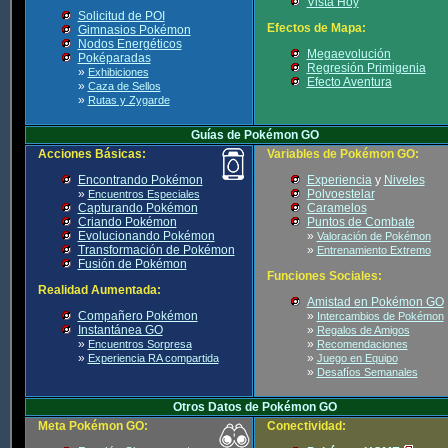
Vista Hoy
Solicitud de POI
Efectos de Mapa:
Gimnasios Pokémon
Nodos Energéticos
Megaevolución
Poképaradas
Regresión Primigenia
»
Exhibiciones
Efecto Aventura
»
Caza de Sellos
»
Rutas y Zygarde
Guías de Pokémon GO
Acciones Básicas:
Variables de Pokémon GO:
Encontrando Pokémon
Experiencia
y
Niveles
»
Polvoestelar
Encuentros Especiales
Capturando Pokémon
Caramelos
Criando Pokémon
Puntos de Combate
Evolucionando Pokémon
»
Valoración de Pokémon
Transformación de Pokémon
»
Entrenamiento Extremo
Fusión de Pokémon
Funciones Sociales:
Realidad Aumentada:
Amistad en Pokémon GO
Compañero Pokémon
»
Intercambios de Pokémon
Instantánea GO
»
Regalos de Amigos
»
»
Encuentros Sorpresa
Recomendaciones
»
»
Experiencia RA compartida
Juego en Equipo
»
Desafíos Semanales
Otros Datos de Pokémon GO
Meta Pokémon GO:
Conectividad: