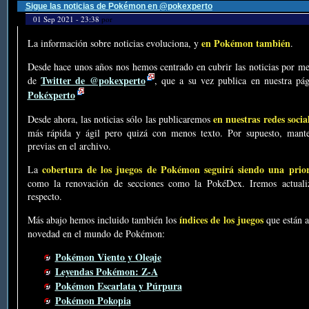
Sigue las noticias de Pokémon en @pokexperto
01 Sep 2021 - 23:38
por
en Pokémon también
La información sobre noticias evoluciona, y
.
Desde hace unos años nos hemos centrado en cubrir las noticias por me
Twitter de @pokexperto
de
, que a su vez publica en nuestra p
Pokéxperto
en nuestras redes socia
Desde ahora, las noticias sólo las publicaremos
más rápida y ágil pero quizá con menos texto. Por supuesto, mante
previas en el archivo.
cobertura de los juegos de Pokémon seguirá siendo una prio
La
como la renovación de secciones como la PokéDex. Iremos actualiz
respecto.
índices de los juegos
Más abajo hemos incluido también los
que están a
novedad en el mundo de Pokémon:
Pokémon Viento y Oleaje
Leyendas Pokémon: Z-A
Pokémon Escarlata y Púrpura
Pokémon Pokopia