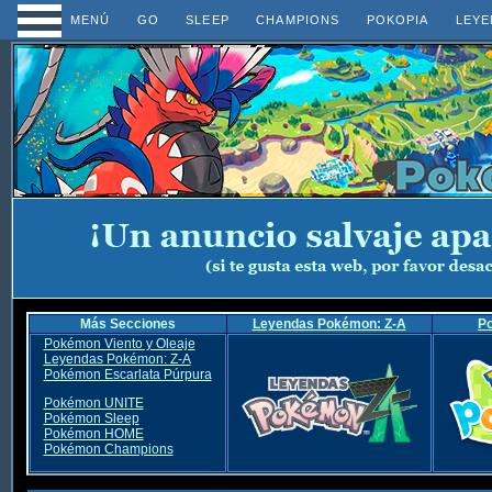
MENÚ
GO
SLEEP
CHAMPIONS
POKOPIA
LEYE
Más Secciones
Leyendas Pokémon: Z-A
P
Pokémon Viento y Oleaje
Leyendas Pokémon: Z-A
Pokémon Escarlata Púrpura
Pokémon UNITE
Pokémon Sleep
Pokémon HOME
Pokémon Champions