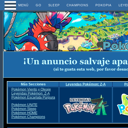
MENÚ
GO
SLEEP
CHAMPIONS
POKOPIA
LEYE
Más Secciones
Leyendas Pokémon: Z-A
P
Pokémon Viento y Oleaje
Leyendas Pokémon: Z-A
Pokémon Escarlata Púrpura
Pokémon UNITE
Pokémon Sleep
Pokémon HOME
Pokémon Champions