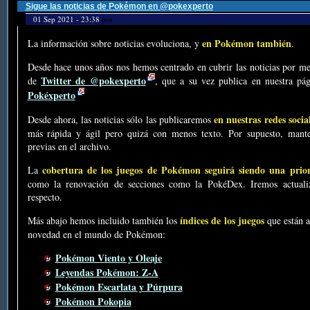
Sigue las noticias de Pokémon en @pokexperto
01 Sep 2021 - 23:38
por
en Pokémon también
La información sobre noticias evoluciona, y
.
Desde hace unos años nos hemos centrado en cubrir las noticias por me
Twitter de @pokexperto
de
, que a su vez publica en nuestra p
Pokéxperto
en nuestras redes socia
Desde ahora, las noticias sólo las publicaremos
más rápida y ágil pero quizá con menos texto. Por supuesto, mante
previas en el archivo.
cobertura de los juegos de Pokémon seguirá siendo una prio
La
como la renovación de secciones como la PokéDex. Iremos actualiz
respecto.
índices de los juegos
Más abajo hemos incluido también los
que están a
novedad en el mundo de Pokémon:
Pokémon Viento y Oleaje
Leyendas Pokémon: Z-A
Pokémon Escarlata y Púrpura
Pokémon Pokopia