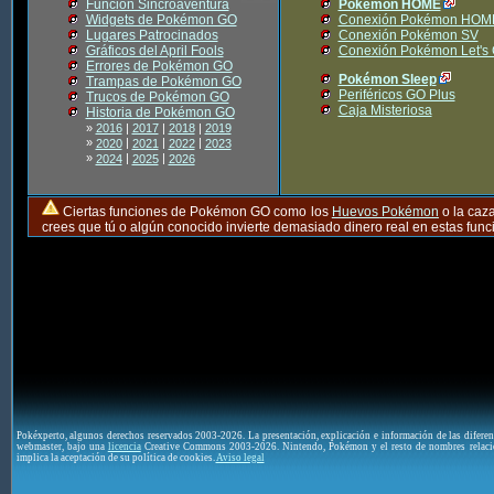
Función Sincroaventura
Pokémon HOME
Widgets de Pokémon GO
Conexión Pokémon HOM
Lugares Patrocinados
Conexión Pokémon SV
Gráficos del April Fools
Conexión Pokémon Let's
Errores de Pokémon GO
Pokémon Sleep
Trampas de Pokémon GO
Periféricos GO Plus
Trucos de Pokémon GO
Caja Misteriosa
Historia de Pokémon GO
»
2016
|
2017
|
2018
|
2019
»
|
|
|
2020
2021
2022
2023
»
|
|
2024
2025
2026
Ciertas funciones de Pokémon GO como los
Huevos Pokémon
o la caz
crees que tú o algún conocido invierte demasiado dinero real en estas fu
Pokéxperto, algunos derechos reservados 2003-2026. La presentación, explicación e información de las difere
webmaster, bajo una
licencia
Creative Commons 2003-2026. Nintendo, Pokémon y el resto de nombres relaci
implica la aceptación de su política de cookies.
Aviso legal