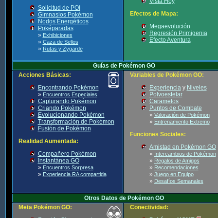
Vista Hoy
Solicitud de POI
Efectos de Mapa:
Gimnasios Pokémon
Nodos Energéticos
Megaevolución
Poképaradas
Regresión Primigenia
»
Exhibiciones
Efecto Aventura
»
Caza de Sellos
»
Rutas y Zygarde
Guías de Pokémon GO
Acciones Básicas:
Variables de Pokémon GO:
Encontrando Pokémon
Experiencia
y
Niveles
»
Polvoestelar
Encuentros Especiales
Capturando Pokémon
Caramelos
Criando Pokémon
Puntos de Combate
Evolucionando Pokémon
»
Valoración de Pokémon
Transformación de Pokémon
»
Entrenamiento Extremo
Fusión de Pokémon
Funciones Sociales:
Realidad Aumentada:
Amistad en Pokémon GO
Compañero Pokémon
»
Intercambios de Pokémon
Instantánea GO
»
Regalos de Amigos
»
»
Encuentros Sorpresa
Recomendaciones
»
»
Experiencia RA compartida
Juego en Equipo
»
Desafíos Semanales
Otros Datos de Pokémon GO
Meta Pokémon GO:
Conectividad: