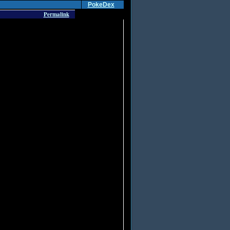
PokeDex
Permalink