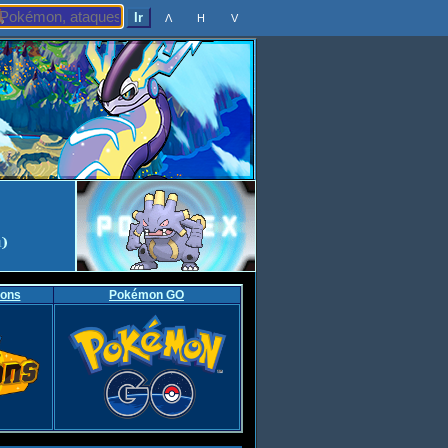
Λ
H
V
ons
Pokémon GO