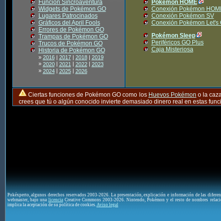
Función Sincroaventura
Pokémon HOME
Widgets de Pokémon GO
Conexión Pokémon HOM
Lugares Patrocinados
Conexión Pokémon SV
Gráficos del April Fools
Conexión Pokémon Let's
Errores de Pokémon GO
Pokémon Sleep
Trampas de Pokémon GO
Periféricos GO Plus
Trucos de Pokémon GO
Caja Misteriosa
Historia de Pokémon GO
»
2016
|
2017
|
2018
|
2019
»
|
|
|
2020
2021
2022
2023
»
|
|
2024
2025
2026
Ciertas funciones de Pokémon GO como los
Huevos Pokémon
o la caz
crees que tú o algún conocido invierte demasiado dinero real en estas fu
Pokéxperto, algunos derechos reservados 2003-2026. La presentación, explicación e información de las difere
webmaster, bajo una
licencia
Creative Commons 2003-2026. Nintendo, Pokémon y el resto de nombres relaci
implica la aceptación de su política de cookies.
Aviso legal