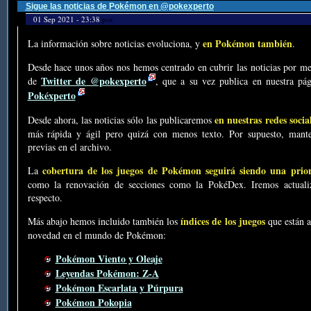
Sigue las noticias de Pokémon en @pokexperto
01 Sep 2021 - 23:38
por
en Pokémon también
La información sobre noticias evoluciona, y
.
Desde hace unos años nos hemos centrado en cubrir las noticias por me
Twitter de @pokexperto
de
, que a su vez publica en nuestra p
Pokéxperto
en nuestras redes socia
Desde ahora, las noticias sólo las publicaremos
más rápida y ágil pero quizá con menos texto. Por supuesto, mante
previas en el archivo.
cobertura de los juegos de Pokémon seguirá siendo una prio
La
como la renovación de secciones como la PokéDex. Iremos actualiz
respecto.
índices de los juegos
Más abajo hemos incluido también los
que están a
novedad en el mundo de Pokémon:
Pokémon Viento y Oleaje
Leyendas Pokémon: Z-A
Pokémon Escarlata y Púrpura
Pokémon Pokopia