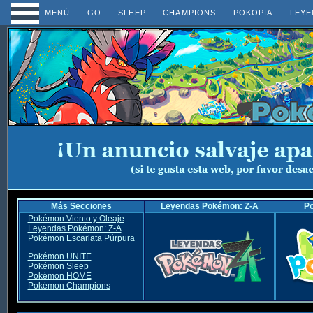
MENÚ
GO
SLEEP
CHAMPIONS
POKOPIA
LEYE
Más Secciones
Leyendas Pokémon: Z-A
P
Pokémon Viento y Oleaje
Leyendas Pokémon: Z-A
Pokémon Escarlata Púrpura
Pokémon UNITE
Pokémon Sleep
Pokémon HOME
Pokémon Champions