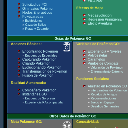
Vista Hoy
Solicitud de POI
Efectos de Mapa:
Gimnasios Pokémon
Nodos Energéticos
Megaevolución
Poképaradas
Regresión Primigenia
»
Exhibiciones
Efecto Aventura
»
Caza de Sellos
»
Rutas y Zygarde
Guías de Pokémon GO
Acciones Básicas:
Variables de Pokémon GO:
Encontrando Pokémon
Experiencia
y
Niveles
»
Polvoestelar
Encuentros Especiales
Capturando Pokémon
Caramelos
Criando Pokémon
Puntos de Combate
Evolucionando Pokémon
»
Valoración de Pokémon
Transformación de Pokémon
»
Entrenamiento Extremo
Fusión de Pokémon
Funciones Sociales:
Realidad Aumentada:
Amistad en Pokémon GO
Compañero Pokémon
»
Intercambios de Pokémon
Instantánea GO
»
Regalos de Amigos
»
»
Encuentros Sorpresa
Recomendaciones
»
»
Experiencia RA compartida
Juego en Equipo
»
Desafíos Semanales
Otros Datos de Pokémon GO
Meta Pokémon GO:
Conectividad: