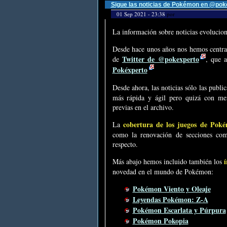
Sigue las noticias de Pokémon en @pok
01 Sep 2021 - 23:38
por
La información sobre noticias evolucio
Desde hace unos años nos hemos centrad
Twitter de @pokexperto
de
, que 
Pokéxperto
Desde ahora, las noticias sólo las publ
más rápida y ágil pero quizá con men
previas en el archivo.
cobertura de los juegos de Pok
La
como la renovación de secciones com
respecto.
Más abajo hemos incluido también los
novedad en el mundo de Pokémon:
Pokémon Viento y Oleaje
Leyendas Pokémon: Z-A
Pokémon Escarlata y Púrpura
Pokémon Pokopia