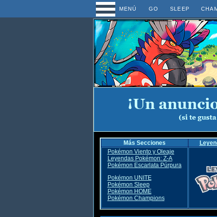
MENÚ
GO
SLEEP
CHA
Más Secciones
Leyen
Pokémon Viento y Oleaje
Leyendas Pokémon: Z-A
Pokémon Escarlata Púrpura
Pokémon UNITE
Pokémon Sleep
Pokémon HOME
Pokémon Champions