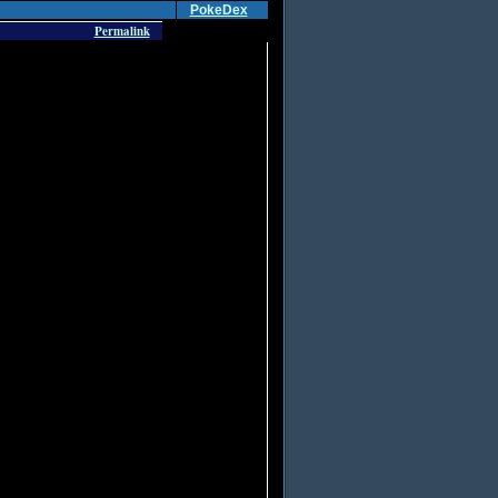
PokeDex
Permalink