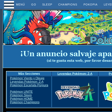
MENÚ
GO
SLEEP
CHAMPIONS
POKOPIA
LEYE
Más Secciones
Leyendas Pokémon: Z-A
P
Pokémon Viento y Oleaje
Leyendas Pokémon: Z-A
Pokémon Escarlata Púrpura
Pokémon UNITE
Pokémon Sleep
Pokémon HOME
Pokémon Champions