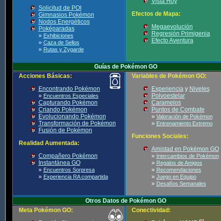
Vista Hoy
Solicitud de POI
Efectos de Mapa:
Gimnasios Pokémon
Nodos Energéticos
Megaevolución
Poképaradas
Regresión Primigenia
»
Exhibiciones
Efecto Aventura
»
Caza de Sellos
»
Rutas y Zygarde
Guías de Pokémon GO
Acciones Básicas:
Variables de Pokémon GO:
Encontrando Pokémon
Experiencia
y
Niveles
»
Polvoestelar
Encuentros Especiales
Capturando Pokémon
Caramelos
Criando Pokémon
Puntos de Combate
Evolucionando Pokémon
»
Valoración de Pokémon
Transformación de Pokémon
»
Entrenamiento Extremo
Fusión de Pokémon
Funciones Sociales:
Realidad Aumentada:
Amistad en Pokémon GO
Compañero Pokémon
»
Intercambios de Pokémon
Instantánea GO
»
Regalos de Amigos
»
»
Encuentros Sorpresa
Recomendaciones
»
»
Experiencia RA compartida
Juego en Equipo
»
Desafíos Semanales
Otros Datos de Pokémon GO
Meta Pokémon GO:
Conectividad: