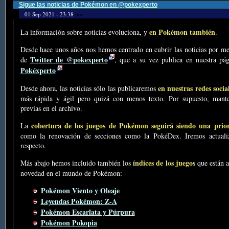
Sigue las noticias de Pokémon en @pokexperto
01 Sep 2021 - 23:38
por
en Pokémon también
La información sobre noticias evoluciona, y
.
Desde hace unos años nos hemos centrado en cubrir las noticias por me
Twitter de @pokexperto
de
, que a su vez publica en nuestra p
Pokéxperto
en nuestras redes socia
Desde ahora, las noticias sólo las publicaremos
más rápida y ágil pero quizá con menos texto. Por supuesto, mante
previas en el archivo.
cobertura de los juegos de Pokémon seguirá siendo una prio
La
como la renovación de secciones como la PokéDex. Iremos actualiz
respecto.
índices de los juegos
Más abajo hemos incluido también los
que están a
novedad en el mundo de Pokémon:
Pokémon Viento y Oleaje
Leyendas Pokémon: Z-A
Pokémon Escarlata y Púrpura
Pokémon Pokopia