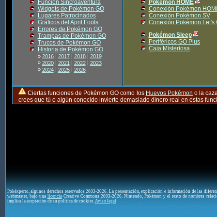
Función Sincroaventura
Pokémon HOME
Widgets de Pokémon GO
Conexión Pokémon HOM
Lugares Patrocinados
Conexión Pokémon SV
Gráficos del April Fools
Conexión Pokémon Let's
Errores de Pokémon GO
Pokémon Sleep
Trampas de Pokémon GO
Periféricos GO Plus
Trucos de Pokémon GO
Caja Misteriosa
Historia de Pokémon GO
»
2016
|
2017
|
2018
|
2019
»
|
|
|
2020
2021
2022
2023
»
|
|
2024
2025
2026
Ciertas funciones de Pokémon GO como los
Huevos Pokémon
o la caz
crees que tú o algún conocido invierte demasiado dinero real en estas fu
Pokéxperto, algunos derechos reservados 2003-2026. La presentación, explicación e información de las difere
webmaster, bajo una
licencia
Creative Commons 2003-2026. Nintendo, Pokémon y el resto de nombres relaci
implica la aceptación de su política de cookies.
Aviso legal