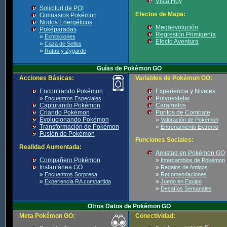
Vista Hoy
Solicitud de POI
Efectos de Mapa:
Gimnasios Pokémon
Nodos Energéticos
Megaevolución
Poképaradas
Regresión Primigenia
»
Exhibiciones
Efecto Aventura
»
Caza de Sellos
»
Rutas y Zygarde
Guías de Pokémon GO
Acciones Básicas:
Variables de Pokémon GO:
Encontrando Pokémon
Experiencia
y
Niveles
»
Polvoestelar
Encuentros Especiales
Capturando Pokémon
Caramelos
Criando Pokémon
Puntos de Combate
Evolucionando Pokémon
»
Valoración de Pokémon
Transformación de Pokémon
»
Entrenamiento Extremo
Fusión de Pokémon
Funciones Sociales:
Realidad Aumentada:
Amistad en Pokémon GO
Compañero Pokémon
»
Intercambios de Pokémon
Instantánea GO
»
Regalos de Amigos
»
»
Encuentros Sorpresa
Recomendaciones
»
»
Experiencia RA compartida
Juego en Equipo
»
Desafíos Semanales
Otros Datos de Pokémon GO
Meta Pokémon GO:
Conectividad: