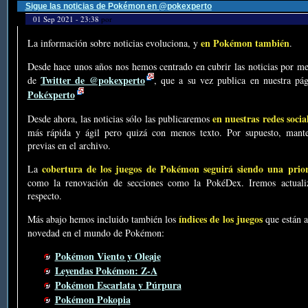
Sigue las noticias de Pokémon en @pokexperto
01 Sep 2021 - 23:38
por
en Pokémon también
La información sobre noticias evoluciona, y
.
Desde hace unos años nos hemos centrado en cubrir las noticias por me
Twitter de @pokexperto
de
, que a su vez publica en nuestra p
Pokéxperto
en nuestras redes socia
Desde ahora, las noticias sólo las publicaremos
más rápida y ágil pero quizá con menos texto. Por supuesto, mante
previas en el archivo.
cobertura de los juegos de Pokémon seguirá siendo una prio
La
como la renovación de secciones como la PokéDex. Iremos actualiz
respecto.
índices de los juegos
Más abajo hemos incluido también los
que están a
novedad en el mundo de Pokémon:
Pokémon Viento y Oleaje
Leyendas Pokémon: Z-A
Pokémon Escarlata y Púrpura
Pokémon Pokopia