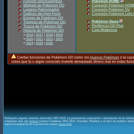
Función Sincroaventura
Pokémon HOME
Widgets de Pokémon GO
Conexión Pokémon HOM
Lugares Patrocinados
Conexión Pokémon SV
Gráficos del April Fools
Conexión Pokémon Let's
Errores de Pokémon GO
Pokémon Sleep
Trampas de Pokémon GO
Periféricos GO Plus
Trucos de Pokémon GO
Caja Misteriosa
Historia de Pokémon GO
»
2016
|
2017
|
2018
|
2019
»
|
|
|
2020
2021
2022
2023
»
|
|
2024
2025
2026
Ciertas funciones de Pokémon GO como los
Huevos Pokémon
o la caz
crees que tú o algún conocido invierte demasiado dinero real en estas fu
Pokéxperto, algunos derechos reservados 2003-2026. La presentación, explicación e información de las difere
webmaster, bajo una
licencia
Creative Commons 2003-2026. Nintendo, Pokémon y el resto de nombres relaci
implica la aceptación de su política de cookies.
Aviso legal