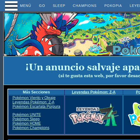
MENÚ
GO
SLEEP
CHAMPIONS
POKOPIA
LEYE
Más Secciones
Leyendas Pokémon: Z-A
P
Pokémon Viento y Oleaje
Leyendas Pokémon: Z-A
Pokémon Escarlata Púrpura
Pokémon UNITE
Pokémon Sleep
Pokémon HOME
Pokémon Champions