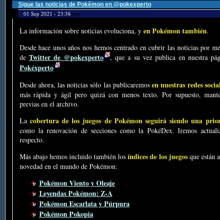
Sigue las noticias de Pokémon en @pokexperto
01 Sep 2021 - 23:38
por
en Pokémon también
La información sobre noticias evoluciona, y
.
Desde hace unos años nos hemos centrado en cubrir las noticias por me
Twitter de @pokexperto
de
, que a su vez publica en nuestra p
Pokéxperto
en nuestras redes socia
Desde ahora, las noticias sólo las publicaremos
más rápida y ágil pero quizá con menos texto. Por supuesto, mante
previas en el archivo.
cobertura de los juegos de Pokémon seguirá siendo una prio
La
como la renovación de secciones como la PokéDex. Iremos actualiz
respecto.
índices de los juegos
Más abajo hemos incluido también los
que están a
novedad en el mundo de Pokémon:
Pokémon Viento y Oleaje
Leyendas Pokémon: Z-A
Pokémon Escarlata y Púrpura
Pokémon Pokopia