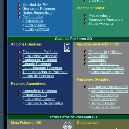
Vista Hoy
Solicitud de POI
Efectos de Mapa:
Gimnasios Pokémon
Nodos Energéticos
Megaevolución
Poképaradas
Regresión Primigenia
»
Exhibiciones
Efecto Aventura
»
Caza de Sellos
»
Rutas y Zygarde
Guías de Pokémon GO
Acciones Básicas:
Variables de Pokémon GO:
Encontrando Pokémon
Experiencia
y
Niveles
»
Polvoestelar
Encuentros Especiales
Capturando Pokémon
Caramelos
Criando Pokémon
Puntos de Combate
Evolucionando Pokémon
»
Valoración de Pokémon
Transformación de Pokémon
»
Entrenamiento Extremo
Fusión de Pokémon
Funciones Sociales:
Realidad Aumentada:
Amistad en Pokémon GO
Compañero Pokémon
»
Intercambios de Pokémon
Instantánea GO
»
Regalos de Amigos
»
»
Encuentros Sorpresa
Recomendaciones
»
»
Experiencia RA compartida
Juego en Equipo
»
Desafíos Semanales
Otros Datos de Pokémon GO
Meta Pokémon GO:
Conectividad: