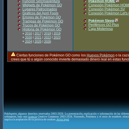
Función Sincroaventura
Pokémon HOME
Widgets de Pokémon GO
Conexión Pokémon HOM
Lugares Patrocinados
Conexión Pokémon SV
Gráficos del April Fools
Conexión Pokémon Let's
Errores de Pokémon GO
Pokémon Sleep
Trampas de Pokémon GO
Periféricos GO Plus
Trucos de Pokémon GO
Caja Misteriosa
Historia de Pokémon GO
»
2016
|
2017
|
2018
|
2019
»
|
|
|
2020
2021
2022
2023
»
|
|
2024
2025
2026
Ciertas funciones de Pokémon GO como los
Huevos Pokémon
o la caz
crees que tú o algún conocido invierte demasiado dinero real en estas fu
Pokéxperto, algunos derechos reservados 2003-2026. La presentación, explicación e información de las difere
webmaster, bajo una
licencia
Creative Commons 2003-2026. Nintendo, Pokémon y el resto de nombres relaci
implica la aceptación de su política de cookies.
Aviso legal