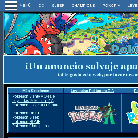
MENÚ
GO
SLEEP
CHAMPIONS
POKOPIA
LEYE
Más Secciones
Leyendas Pokémon: Z-A
P
Pokémon Viento y Oleaje
Leyendas Pokémon: Z-A
Pokémon Escarlata Púrpura
Pokémon UNITE
Pokémon Sleep
Pokémon HOME
Pokémon Champions