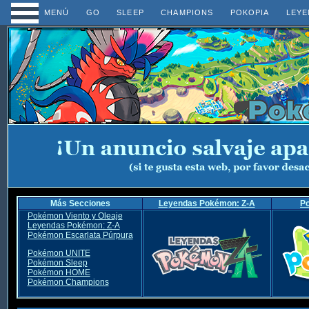
MENÚ
GO
SLEEP
CHAMPIONS
POKOPIA
LEYE
Más Secciones
Leyendas Pokémon: Z-A
P
Pokémon Viento y Oleaje
Leyendas Pokémon: Z-A
Pokémon Escarlata Púrpura
Pokémon UNITE
Pokémon Sleep
Pokémon HOME
Pokémon Champions