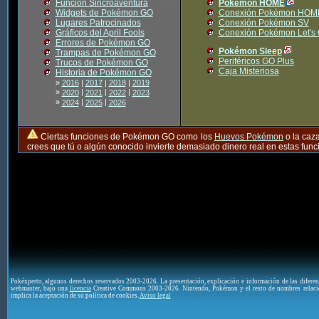
Función Sincroaventura
Pokémon HOME
Widgets de Pokémon GO
Conexión Pokémon HOM
Lugares Patrocinados
Conexión Pokémon SV
Gráficos del April Fools
Conexión Pokémon Let's
Errores de Pokémon GO
Pokémon Sleep
Trampas de Pokémon GO
Periféricos GO Plus
Trucos de Pokémon GO
Caja Misteriosa
Historia de Pokémon GO
»
2016
|
2017
|
2018
|
2019
»
|
|
|
2020
2021
2022
2023
»
|
|
2024
2025
2026
Ciertas funciones de Pokémon GO como los
Huevos Pokémon
o la caz
crees que tú o algún conocido invierte demasiado dinero real en estas fu
Pokéxperto, algunos derechos reservados 2003-2026. La presentación, explicación e información de las difere
webmaster, bajo una
licencia
Creative Commons 2003-2026. Nintendo, Pokémon y el resto de nombres relaci
implica la aceptación de su política de cookies.
Aviso legal