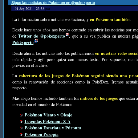
Sigue las noticias de Pokémon en @pokexperto
01 Sep 2021 - 23:38
por
en Pokémon también
La información sobre noticias evoluciona, y
.
Desde hace unos años nos hemos centrado en cubrir las noticias por me
Twitter de @pokexperto
de
, que a su vez publica en nuestra p
Pokéxperto
en nuestras redes socia
Desde ahora, las noticias sólo las publicaremos
más rápida y ágil pero quizá con menos texto. Por supuesto, mante
previas en el archivo.
cobertura de los juegos de Pokémon seguirá siendo una prio
La
como la renovación de secciones como la PokéDex. Iremos actualiz
respecto.
índices de los juegos
Más abajo hemos incluido también los
que están a
novedad en el mundo de Pokémon:
Pokémon Viento y Oleaje
Leyendas Pokémon: Z-A
Pokémon Escarlata y Púrpura
Pokémon Pokopia