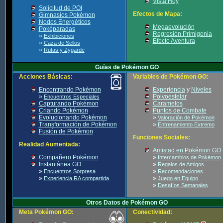
Vista Hoy
Solicitud de POI
Efectos de Mapa:
Gimnasios Pokémon
Nodos Energéticos
Megaevolución
Poképaradas
Regresión Primigenia
»
Exhibiciones
Efecto Aventura
»
Caza de Sellos
»
Rutas y Zygarde
Guías de Pokémon GO
Acciones Básicas:
Variables de Pokémon GO:
Encontrando Pokémon
Experiencia
y
Niveles
»
Polvoestelar
Encuentros Especiales
Capturando Pokémon
Caramelos
Criando Pokémon
Puntos de Combate
Evolucionando Pokémon
»
Valoración de Pokémon
Transformación de Pokémon
»
Entrenamiento Extremo
Fusión de Pokémon
Funciones Sociales:
Realidad Aumentada:
Amistad en Pokémon GO
Compañero Pokémon
»
Intercambios de Pokémon
Instantánea GO
»
Regalos de Amigos
»
»
Encuentros Sorpresa
Recomendaciones
»
»
Experiencia RA compartida
Juego en Equipo
»
Desafíos Semanales
Otros Datos de Pokémon GO
Meta Pokémon GO:
Conectividad: