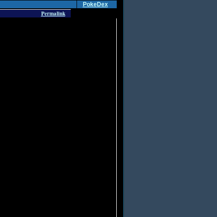
PokeDex
Permalink