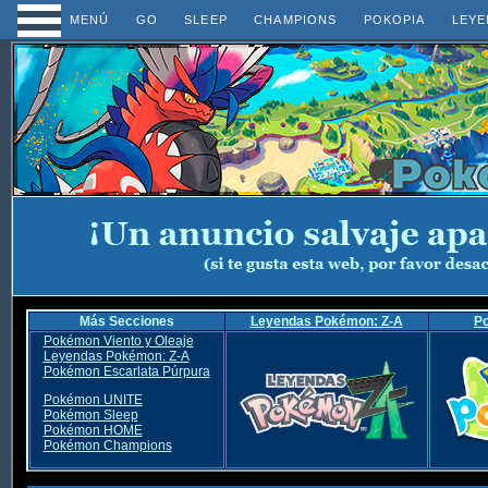
MENÚ
GO
SLEEP
CHAMPIONS
POKOPIA
LEYE
Más Secciones
Leyendas Pokémon: Z-A
P
Pokémon Viento y Oleaje
Leyendas Pokémon: Z-A
Pokémon Escarlata Púrpura
Pokémon UNITE
Pokémon Sleep
Pokémon HOME
Pokémon Champions