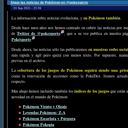
Sigue las noticias de Pokémon en @pokexperto
01 Sep 2021 - 23:38
por
en Pokémon también
La información sobre noticias evoluciona, y
.
Desde hace unos años nos hemos centrado en cubrir las noticias por me
Twitter de @pokexperto
de
, que a su vez publica en nuestra p
Pokéxperto
en nuestras redes socia
Desde ahora, las noticias sólo las publicaremos
más rápida y ágil pero quizá con menos texto. Por supuesto, mante
previas en el archivo.
cobertura de los juegos de Pokémon seguirá siendo una prio
La
como la renovación de secciones como la PokéDex. Iremos actualiz
respecto.
índices de los juegos
Más abajo hemos incluido también los
que están a
novedad en el mundo de Pokémon:
Pokémon Viento y Oleaje
Leyendas Pokémon: Z-A
Pokémon Escarlata y Púrpura
Pokémon Pokopia