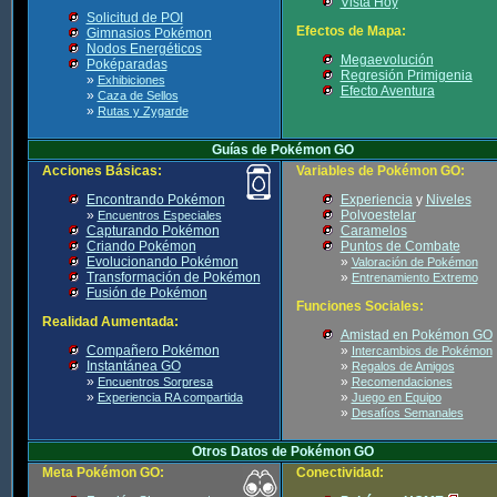
Vista Hoy
Solicitud de POI
Efectos de Mapa:
Gimnasios Pokémon
Nodos Energéticos
Megaevolución
Poképaradas
Regresión Primigenia
»
Exhibiciones
Efecto Aventura
»
Caza de Sellos
»
Rutas y Zygarde
Guías de Pokémon GO
Acciones Básicas:
Variables de Pokémon GO:
Encontrando Pokémon
Experiencia
y
Niveles
»
Polvoestelar
Encuentros Especiales
Capturando Pokémon
Caramelos
Criando Pokémon
Puntos de Combate
Evolucionando Pokémon
»
Valoración de Pokémon
Transformación de Pokémon
»
Entrenamiento Extremo
Fusión de Pokémon
Funciones Sociales:
Realidad Aumentada:
Amistad en Pokémon GO
Compañero Pokémon
»
Intercambios de Pokémon
Instantánea GO
»
Regalos de Amigos
»
»
Encuentros Sorpresa
Recomendaciones
»
»
Experiencia RA compartida
Juego en Equipo
»
Desafíos Semanales
Otros Datos de Pokémon GO
Meta Pokémon GO:
Conectividad: