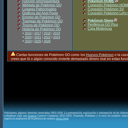
Función Sincroaventura
Pokémon HOME
Widgets de Pokémon GO
Conexión Pokémon HOM
Lugares Patrocinados
Conexión Pokémon SV
Gráficos del April Fools
Conexión Pokémon Let's
Errores de Pokémon GO
Pokémon Sleep
Trampas de Pokémon GO
Periféricos GO Plus
Trucos de Pokémon GO
Caja Misteriosa
Historia de Pokémon GO
»
2016
|
2017
|
2018
|
2019
»
|
|
|
2020
2021
2022
2023
»
|
|
2024
2025
2026
Ciertas funciones de Pokémon GO como los
Huevos Pokémon
o la caz
crees que tú o algún conocido invierte demasiado dinero real en estas fu
Pokéxperto, algunos derechos reservados 2003-2026. La presentación, explicación e información de las difere
webmaster, bajo una
licencia
Creative Commons 2003-2026. Nintendo, Pokémon y el resto de nombres relaci
implica la aceptación de su política de cookies.
Aviso legal