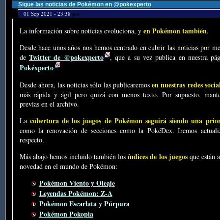
Sigue las noticias de Pokémon en @pokexperto
01 Sep 2021 - 23:38
por
en Pokémon también
La información sobre noticias evoluciona, y
.
Desde hace unos años nos hemos centrado en cubrir las noticias por me
Twitter de @pokexperto
de
, que a su vez publica en nuestra p
Pokéxperto
en nuestras redes socia
Desde ahora, las noticias sólo las publicaremos
más rápida y ágil pero quizá con menos texto. Por supuesto, mante
previas en el archivo.
cobertura de los juegos de Pokémon seguirá siendo una prio
La
como la renovación de secciones como la PokéDex. Iremos actualiz
respecto.
índices de los juegos
Más abajo hemos incluido también los
que están a
novedad en el mundo de Pokémon:
Pokémon Viento y Oleaje
Leyendas Pokémon: Z-A
Pokémon Escarlata y Púrpura
Pokémon Pokopia