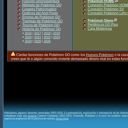
Función Sincroaventura
Pokémon HOME
Widgets de Pokémon GO
Conexión Pokémon HOM
Lugares Patrocinados
Conexión Pokémon SV
Gráficos del April Fools
Conexión Pokémon Let's
Errores de Pokémon GO
Pokémon Sleep
Trampas de Pokémon GO
Periféricos GO Plus
Trucos de Pokémon GO
Caja Misteriosa
Historia de Pokémon GO
»
2016
|
2017
|
2018
|
2019
»
|
|
|
2020
2021
2022
2023
»
|
|
2024
2025
2026
Ciertas funciones de Pokémon GO como los
Huevos Pokémon
o la caz
crees que tú o algún conocido invierte demasiado dinero real en estas fu
Pokéxperto, algunos derechos reservados 2003-2026. La presentación, explicación e información de las difere
webmaster, bajo una
licencia
Creative Commons 2003-2026. Nintendo, Pokémon y el resto de nombres relaci
implica la aceptación de su política de cookies.
Aviso legal