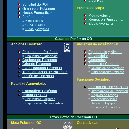
Vista Hoy
Solicitud de POI
Efectos de Mapa:
Gimnasios Pokémon
Nodos Energéticos
Megaevolución
Poképaradas
Regresión Primigenia
»
Exhibiciones
Efecto Aventura
»
Caza de Sellos
»
Rutas y Zygarde
Guías de Pokémon GO
Acciones Básicas:
Variables de Pokémon GO:
Encontrando Pokémon
Experiencia
y
Niveles
»
Polvoestelar
Encuentros Especiales
Capturando Pokémon
Caramelos
Criando Pokémon
Puntos de Combate
Evolucionando Pokémon
»
Valoración de Pokémon
Transformación de Pokémon
»
Entrenamiento Extremo
Fusión de Pokémon
Funciones Sociales:
Realidad Aumentada:
Amistad en Pokémon GO
Compañero Pokémon
»
Intercambios de Pokémon
Instantánea GO
»
Regalos de Amigos
»
»
Encuentros Sorpresa
Recomendaciones
»
»
Experiencia RA compartida
Juego en Equipo
»
Desafíos Semanales
Otros Datos de Pokémon GO
Meta Pokémon GO:
Conectividad: