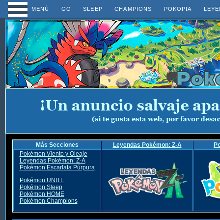
MENÚ
GO
SLEEP
CHAMPIONS
POKOPIA
LEYE
Más Secciones
Leyendas Pokémon: Z-A
P
Pokémon Viento y Oleaje
Leyendas Pokémon: Z-A
Pokémon Escarlata Púrpura
Pokémon UNITE
Pokémon Sleep
Pokémon HOME
Pokémon Champions