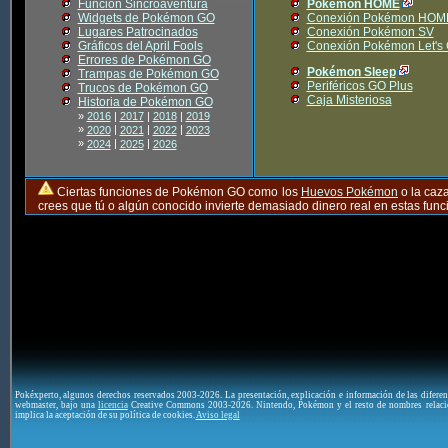
Función Sincroaventura
Pokémon HOME
Widgets de Pokémon GO
Conexión Pokémon HOM
Lugares Patrocinados
Conexión Pokémon SV
Gráficos del April Fools
Conexión Pokémon Let's
Errores de Pokémon GO
Pokémon Sleep
Trampas de Pokémon GO
Periféricos GO Plus
Trucos de Pokémon GO
Caja Misteriosa
Historia de Pokémon GO
»
2016
|
2017
|
2018
|
2019
»
|
|
|
2020
2021
2022
2023
»
|
|
2024
2025
2026
Ciertas funciones de Pokémon GO como los
Huevos Pokémon
o la caz
crees que tú o algún conocido invierte demasiado dinero real en estas fu
Pokéxperto, algunos derechos reservados 2003-2026. La presentación, explicación e información de las difere
webmaster, bajo una
licencia
Creative Commons 2003-2026. Nintendo, Pokémon y el resto de nombres relaci
implica la aceptación de su política de cookies.
Aviso legal