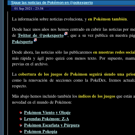
Sigue las noticias de Pokémon en @pokexperto
01 Sep 2021 - 23:38
por
en Pokémon también
La información sobre noticias evoluciona, y
.
Desde hace unos años nos hemos centrado en cubrir las noticias por me
Twitter de @pokexperto
de
, que a su vez publica en nuestra p
Pokéxperto
en nuestras redes socia
Desde ahora, las noticias sólo las publicaremos
más rápida y ágil pero quizá con menos texto. Por supuesto, mante
previas en el archivo.
cobertura de los juegos de Pokémon seguirá siendo una prio
La
como la renovación de secciones como la PokéDex. Iremos actualiz
respecto.
índices de los juegos
Más abajo hemos incluido también los
que están a
novedad en el mundo de Pokémon:
Pokémon Viento y Oleaje
Leyendas Pokémon: Z-A
Pokémon Escarlata y Púrpura
Pokémon Pokopia