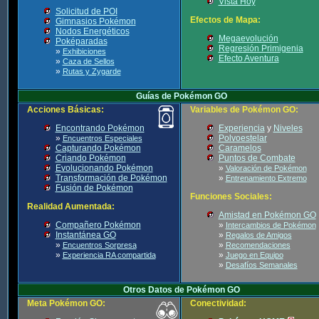
Vista Hoy
Solicitud de POI
Efectos de Mapa:
Gimnasios Pokémon
Nodos Energéticos
Megaevolución
Poképaradas
Regresión Primigenia
»
Exhibiciones
Efecto Aventura
»
Caza de Sellos
»
Rutas y Zygarde
Guías de Pokémon GO
Acciones Básicas:
Variables de Pokémon GO:
Encontrando Pokémon
Experiencia
y
Niveles
»
Polvoestelar
Encuentros Especiales
Capturando Pokémon
Caramelos
Criando Pokémon
Puntos de Combate
Evolucionando Pokémon
»
Valoración de Pokémon
Transformación de Pokémon
»
Entrenamiento Extremo
Fusión de Pokémon
Funciones Sociales:
Realidad Aumentada:
Amistad en Pokémon GO
Compañero Pokémon
»
Intercambios de Pokémon
Instantánea GO
»
Regalos de Amigos
»
»
Encuentros Sorpresa
Recomendaciones
»
»
Experiencia RA compartida
Juego en Equipo
»
Desafíos Semanales
Otros Datos de Pokémon GO
Meta Pokémon GO:
Conectividad: