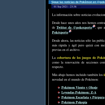
Sigue las noticias de Pokémon en @pok
01 Sep 2021 - 23:38
por
La información sobre noticias evolucio
Desde hace unos años nos hemos centrad
Twitter de @pokexperto
de
, que 
Pokéxperto
Desde ahora, las noticias sólo las publ
más rápida y ágil pero quizá con men
previas en el archivo.
cobertura de los juegos de Pok
La
como la renovación de secciones com
respecto.
Más abajo hemos incluido también los
novedad en el mundo de Pokémon:
Pokémon Viento y Oleaje
Leyendas Pokémon: Z-A
Pokémon Escarlata y Púrpura
Pokémon Pokopia