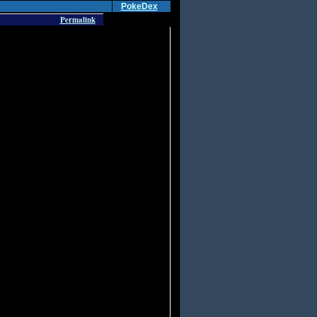
PokeDex
Permalink